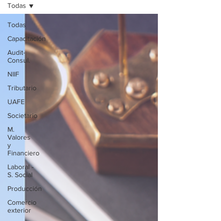
Todas
Todas
Capacitación
Audit-
Consul.
NIIF
Tributario
UAFE
Societario
M.
Valores
y
Financiero
Laboral -
S. Social
Producción
Comercio
exterior