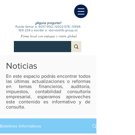
¿Alguna pregunta?
Puede llamar a:
6017-992
|
6002-578
|
0998-
169-234
o escribir a:
vtorres@ifs-group.ec
Firma local con enfoque y visión global
Noticias
En este espacio podrás encontrar todos
las últimas actualizaciones o reformas
en temas financieros, auditoría,
impuestos, contabilidad consultoría
empresarial, esperamos aproveches
este contenido es informativo y de
consulta.
Boletines Informativos