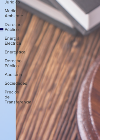
Jurídico
Medio
Ambiente
Derecho
Público
Energía
Eléctrica
Energética
Derecho
Público
Auditoría
Sociedades
Precios
de
Transferencia