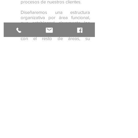
procesos de nuestros clientes.
Diseñaremos una estructura
organizativa por área funcional,
que establecerá claramente los
niveles de autoridad y
responsabilidad, su interrelación
con el resto de áreas, su
dependencia y supervisión.
El Manual de procesos, políticas,
funciones y procedimientos será
plasmado mediante la elaboración
de Diagramas de Flujo en cada
uno de los procesos establecidos
en la organización, el mismo que
permitirá:
Analizar las actividades de un
proceso.
Identificar las secuencias e
interacciones de un proceso.
Identificar desviaciones de un
proceso.
Diseñar nuevos procesos.
Que los integrantes de la
institución conozcan sus