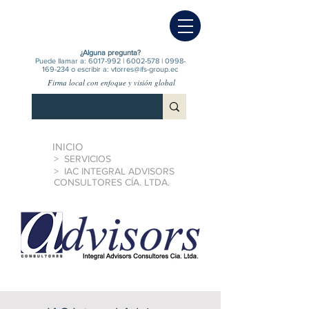
¿Alguna pregunta?
Puede llamar a:
6017-992
|
6002-578
|
0998-
169-234
o escribir a:
vtorres@ifs-group.ec
Firma local con enfoque y visión global
INICIO
> SERVICIOS
> IAC INTEGRAL ADVISORS
CONSULTORES CÍA. LTDA.