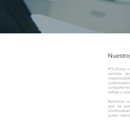
Nuestro
IFS Group c
servicio d
responsabil
colaborado
compañerism
reflejo y es
Nosotros co
que se pue
continuamen
poder satisf