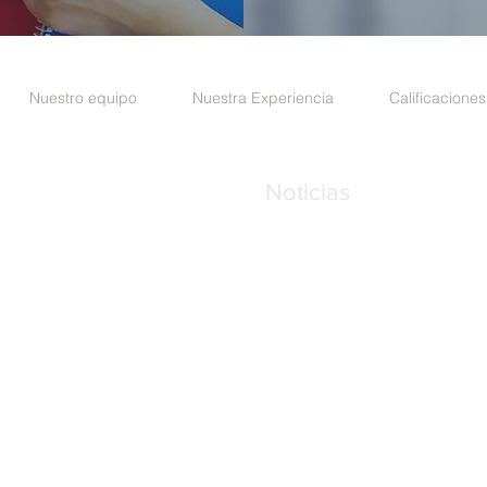
Nuestro equipo
Nuestra Experiencia
Calificaciones
Noticias
5, entre la Av.
f.: 808
UAFE amplía el plazo para
del Oficial de Cumplimient
mayo de 2026
992
SRI reforma las reglas par
finales y conformación soc