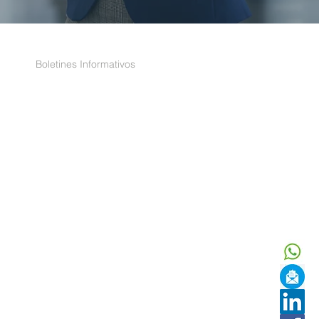
Boletines Informativos
Leer
 el Informe Anual
o hasta el 30 de
Leer
a los beneficiarios
ietaria