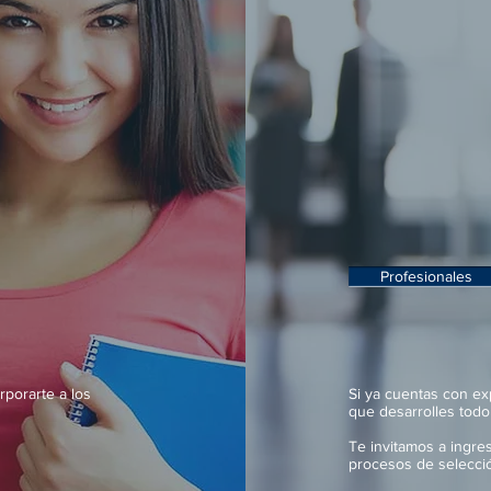
Profesionales
rporarte a los
Si ya cuentas con e
que desarrolles todo 
Te invitamos a ingres
procesos de selecció