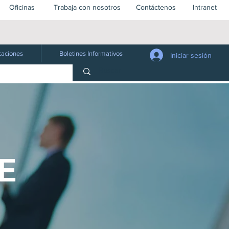
Oficinas
Trabaja con nosotros
Contáctenos
Intranet
Firma local con enfoque y visión global
caciones
Boletines Informativos
Iniciar sesión
E