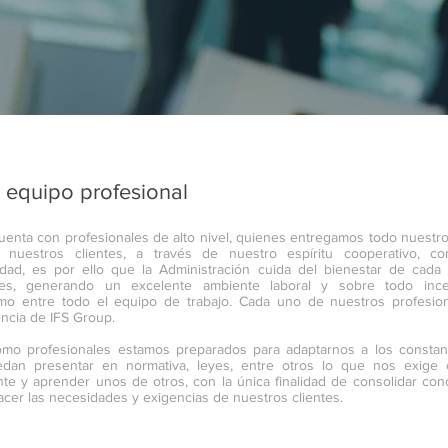
 equipo profesional
uenta con profesionales de alto nivel, quienes entregamos todo nuestro 
e nuestros clientes, a través de nuestro espíritu cooperativo, c
idad, es por ello que la Administración cuida del bienestar de cad
res, generando un excelente ambiente laboral y sobre todo ince
o entre todo el equipo de trabajo. Cada uno de nuestros profesio
encia de IFS Group.
mo profesionales estamos preparados para adaptarnos a los consta
dan presentar en normativa, leyes, entre otros lo que nos exige c
te y aprender unos de otros, con la única finalidad de consolidar con
acer las necesidades y exigencias de nuestros clientes.