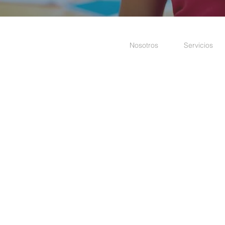
Nosotros
Servicios
Calle Catalina Aldaz No.34-15
Portugal y Av. Eloy Alfaro, O
+593 (2) 6002-578 | 6017-
+593 (9) 98-169-234