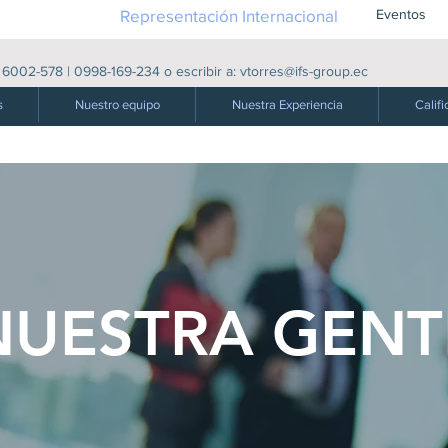
Representación Internacional
Eventos
|
6002-578
|
0998-169-234
o escribir a:
vtorres@ifs-group.ec
s
Nuestro equipo
Nuestra Experiencia
Califi
NOSOTROS
NUESTRA GENT