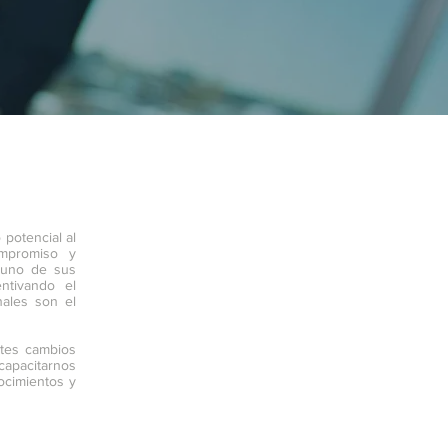
potencial al
ompromiso y
a uno de sus
ntivando el
nales son el
ntes cambios
apacitarnos
ocimientos y