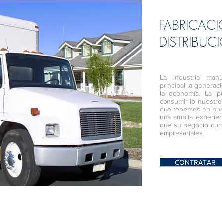
FABRICAC
DISTRIBUC
La industria manu
principal la genera
la economía. La p
consumir lo nuestro
que tenemos en nue
una amplia experien
que su negocio cum
empresariales.
CONTRATAR