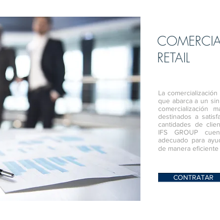
COMERCIA
RETAIL
La comercialización 
que abarca a un si
comercialización m
destinados a satis
cantidades de clie
IFS GROUP cuent
adecuado para ayu
de manera eficiente 
CONTRATAR