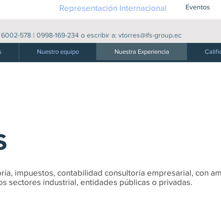
Representación Internacional
Eventos
|
6002-578
|
0998-169-234
o escribir a:
vtorres@ifs-group.ec
s
Nuestro equipo
Nuestra Experiencia
Califi
s
oría, impuestos, contabilidad consultoría empresarial, con 
os sectores industrial, entidades públicas o privadas.