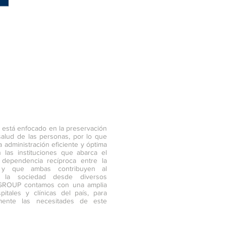
d está enfocado en la preservación
salud de las personas, por lo que
 administración eficiente y óptima
 las instituciones que abarca el
 dependencia recíproca entre la
 y que ambas contribuyen al
de la sociedad desde diversos
GROUP contamos con una amplia
itales y clínicas del país, para
mente las necesitades de este