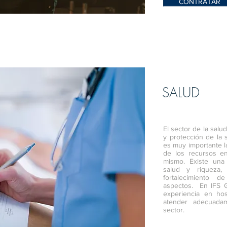
CONTRATAR
SALUD
El sector de la salu
y protección de la 
es muy importante la
de los recursos en
mismo. Existe una
salud y riqueza,
fortalecimiento 
aspectos. En IFS 
experiencia en hosp
atender adecuada
sector.