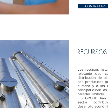
CONTRATAR
RECURSOS
Los recursos natu
relevante que c
distribución de b
son producidos por
humana y a los q
principal cubrir la
carácter limitado
IFS GROUP han ad
sector contribu
desarrollo económi