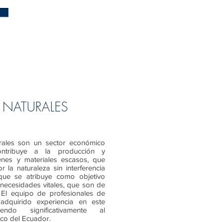
 NATURALES
rales son un sector económico
ontribuye a la producción y
ienes y materiales escasos, que
 la naturaleza sin interferencia
ue se atribuye como objetivo
s necesidades vitales, que son de
. El equipo de profesionales de
quirido experiencia en este
yendo significativamente al
co del Ecuador.