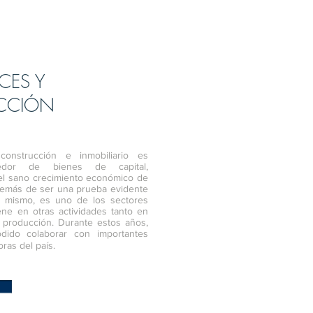
ÍCES Y
CCIÓN
onstrucción e inmobiliario es
eedor de bienes de capital,
el sano crecimiento económico de
demás de ser una prueba evidente
l mismo, es uno de los sectores
ne en otras actividades tanto en
producción. Durante estos años,
ido colaborar con importantes
ras del país.