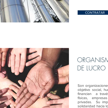
CONTRATAR
ORGANISM
DE LUCRO
Son organizaciones
objetivo social, h
financian a trav
físicas, empresa
privadas. Su impo
solidaridad hacia l