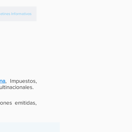
etines Informativos
rna
, Impuestos,
ltinacionales.
iones emitidas,