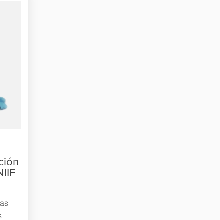
ación
NIIF
las
s