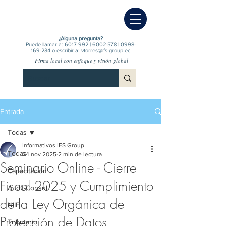
¿Alguna pregunta?
Puede llamar a:
6017-992
|
6002-578
|
0998-
169-234
o escribir a:
vtorres@ifs-group.ec
Firma local con enfoque y visión global
Entrada
Todas
Informativos IFS Group
Todas
24 nov 2025
2 min de lectura
Seminario Online - Cierre
Capacitación
Fiscal 2025 y Cumplimiento
Audit-Consul.
de la Ley Orgánica de
NIIF
Protección de Datos
Tributario