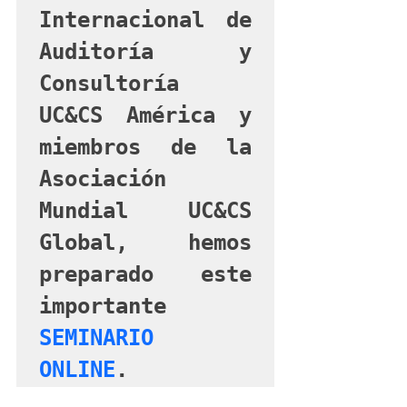
Internacional de 
Auditoría y 
Consultoría 
UC&CS América y 
miembros de la 
Asociación 
Mundial UC&CS 
Global, hemos 
preparado este 
importante 
SEMINARIO 
ONLINE
. 