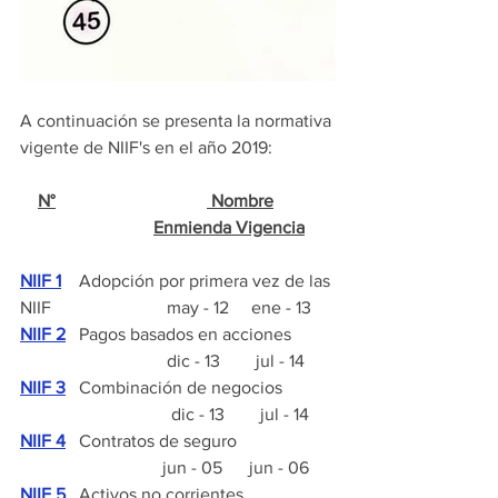
A continuación se presenta la normativa 
vigente de NIIF's en el año 2019:
N°
 Nombre
Enmienda Vigencia
NIIF 1
   Adopción por primera vez de las 
NIIF                          may - 12     ene - 13
NIIF 2
   Pagos basados en acciones          
                                 dic - 13        jul - 14
NIIF 3
  Combinación de negocios            
                                  dic - 13        jul - 14
NIIF 4
   Contratos de seguro                      
                                jun - 05      jun - 06
NIIF 5
   Activos no corrientes 