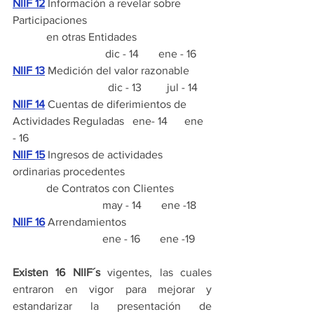
NIIF 12
 Información a revelar sobre 
Participaciones
            en otras Entidades                          
                                 dic - 14       ene - 16
NIIF 13
 Medición del valor razonable        
                                  dic - 13         jul - 14
NIIF 14
 Cuentas de diferimientos de 
Actividades Reguladas   ene- 14      ene 
- 16
NIIF 15
 Ingresos de actividades 
ordinarias procedentes
            de Contratos con Clientes             
                                may - 14       ene -18
NIIF 16
 Arrendamientos                              
                                ene - 16       ene -19  
Existen 16 NIIF´s 
vigentes, las cuales 
entraron en vigor para mejorar y 
estandarizar la presentación de 