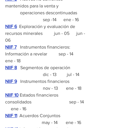
mantenidos para la venta y
             operaciones descontinuadas        
                                 sep -14      ene - 16
NIIF 6
  Exploración y evaluación de 
recursos minerales          jun - 05      jun - 
06
NIIF 7
  Instrumentos financieros: 
Información a revelar          sep - 14      
ene - 18
NIIF 8
   Segmentos de operación              
                                 dic - 13         jul - 14
NIIF 9
   Instrumentos financieros              
                                 nov - 13       ene - 18
NIIF 10
 Estados financieros 
consolidados                                 sep - 14  
     ene - 16
NIIF 11
  Acuerdos Conjuntos                      
                                may - 14       ene - 16