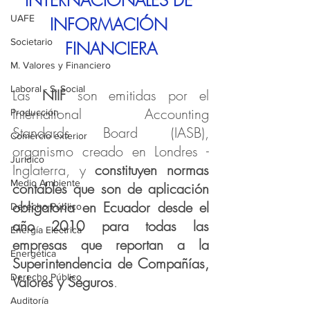
INTERNACIONALES DE 
UAFE
INFORMACIÓN 
Societario
FINANCIERA
M. Valores y Financiero
Laboral - S. Social
Las 
NIIF
 son emitidas por el 
International Accounting 
Producción
Standards Board (IASB), 
Comercio exterior
organismo creado en Londres - 
Jurídico
Inglaterra, y 
constituyen normas 
Medio Ambiente
contables que son de aplicación 
obligatoria en Ecuador desde el 
Derecho Público
año 2010 para todas las 
Energía Eléctrica
empresas que reportan a la 
Energética
Superintendencia de Compañías, 
Derecho Público
Valores y Seguros
. 
Auditoría