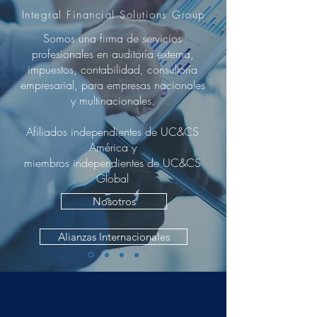
Integral
Financial
Solutions Group
Somos una firma de servicios
profesionales en auditoría externa,
impuestos, contabilidad, consultoría
empresarial, para empresas nacionales
y multinacionales.
Afiliados independientes de UC&CS
América y
miembros independientes de UC&CS
Global
Nosotros
Alianzas Internacionales