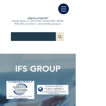
¿Alguna pregunta?
Puede llamar a:
6017-992
|
6002-578
|
0998-
169-234
o escribir a:
vtorres@ifs-group.ec
Firma local con enfoque y visión global
INICIO
Firma local con enfoque y visión global
IFS GROUP