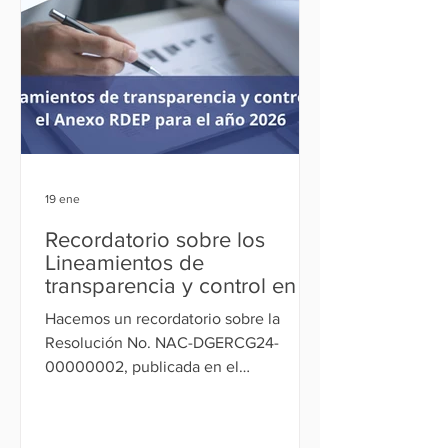
Societaria (REBEFICS), incorporando
nuevos supuestos aplicables a
fideicomisos estatales y a
organizaciones del régimen de la
Economía Popular y Solidaria (LOEPS).
19 ene
Recordatorio sobre los
Lineamientos de
transparencia y control en el
Anexo RDEP para el año
Hacemos un recordatorio sobre la
2026
Resolución No. NAC-DGERCG24-
00000002, publicada en el
Suplemento del Registro Oficial No.
476 del 12 de enero del 2024, mediante
la cual el Servicio de Rentas Internas -