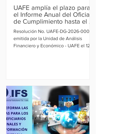
UAFE amplía el plazo para
el Informe Anual del Oficial
de Cumplimiento hasta el 30
de mayo de 2026
Resolución No. UAFE-DG-2026-0001,
emitida por la Unidad de Análisis
Financiero y Económico - UAFE el 12 de
enero de 2026, se otorgó una prórroga
por única vez para la presentación del
Informe Anual del Oficial de
Cumplimiento, con el fin de precisar los
reportes de operaciones económicas
inusuales e injustificadas. La entrega
del informe se realizará hasta el 30 de
mayo de 2026.