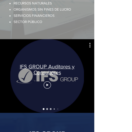
RECURSOS NATURALES
ORGANISMOS SIN FINES DE LUCRO
SERVICIOS FINANCIEROS
SECTOR PÚBLICO
IFS GROUP Auditores y
Consultores