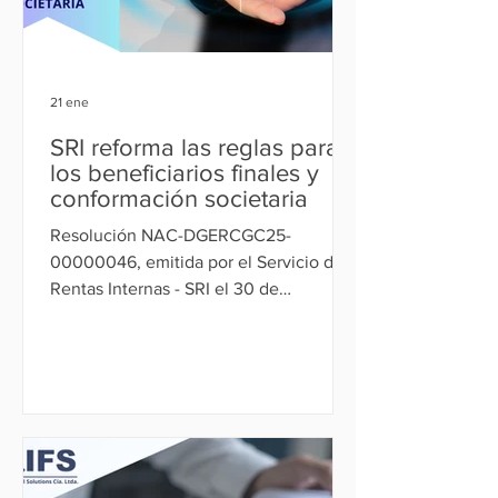
21 ene
SRI reforma las reglas para
los beneficiarios finales y
conformación societaria
Resolución NAC-DGERCGC25-
00000046, emitida por el Servicio de
Rentas Internas - SRI el 30 de
diciembre de 2025, mediante la cual se
reforman las Resoluciones
NAC‑DGERCGC22‑00000046 y
NAC‑DGERCGC24‑00000033. Estas
reformas precisan las reglas para la
presentación del Reporte de
Beneficiarios Finales y Composición