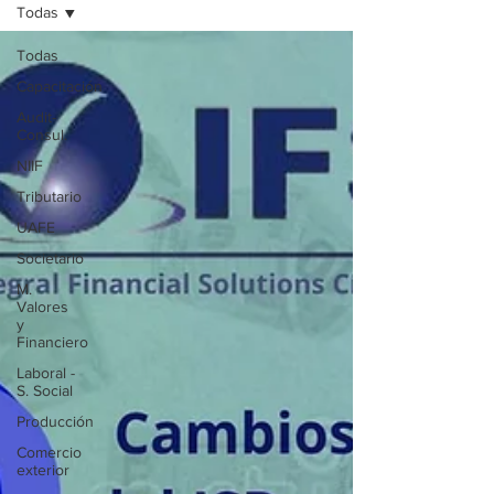
Todas
Todas
Capacitación
Audit-
Consul.
NIIF
Tributario
UAFE
Societario
M.
Valores
y
Financiero
Laboral -
S. Social
Producción
Comercio
exterior