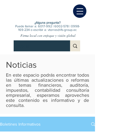
¿Alguna pregunta?
Puede llamar a:
6017-992
|
6002-578
|
0998-
169-234
o escribir a:
vtorres@ifs-group.ec
Firma local con enfoque y visión global
Noticias
En este espacio podrás encontrar todos
las últimas actualizaciones o reformas
en temas financieros, auditoría,
impuestos, contabilidad consultoría
empresarial, esperamos aproveches
este contenido es informativo y de
consulta.
Boletines Informativos