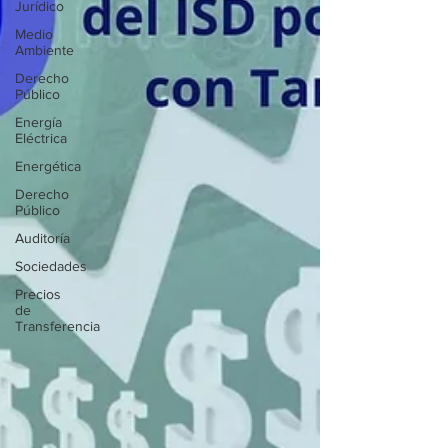
Jurídico
Medio
Ambiente
Derecho
Público
Energía
Eléctrica
Energética
Derecho
Público
Auditoría
Sociedades
Precios
de
Transferencia