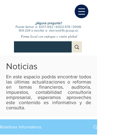
¿Alguna pregunta?
Puede llamar a:
6017-992
|
6002-578
|
0998-
169-234
o escribir a:
vtorres@ifs-group.ec
Firma local con enfoque y visión global
Noticias
En este espacio podrás encontrar todos
las últimas actualizaciones o reformas
en temas financieros, auditoría,
impuestos, contabilidad consultoría
empresarial, esperamos aproveches
este contenido es informativo y de
consulta.
Boletines Informativos