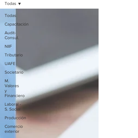
Todas
Todas
Capacitación
Audit-
Consul.
NIIF
Tributario
UAFE
Societario
M.
Valores
y
Financiero
Laboral -
S. Social
Producción
Comercio
exterior