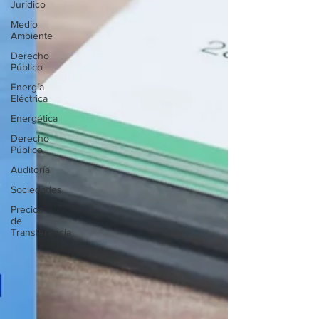
Jurídico
Medio
Ambiente
Derecho
Público
Energía
Eléctrica
Energética
Derecho
Público
Auditoría
Sociedades
Precios
de
Transferencia