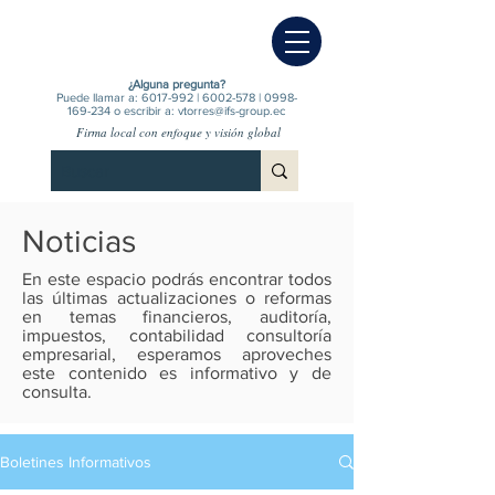
¿Alguna pregunta?
Puede llamar a:
6017-992
|
6002-578
|
0998-
169-234
o escribir a:
vtorres@ifs-group.ec
Firma local con enfoque y visión global
Noticias
En este espacio podrás encontrar todos
las últimas actualizaciones o reformas
en temas financieros, auditoría,
impuestos, contabilidad consultoría
empresarial, esperamos aproveches
este contenido es informativo y de
consulta.
Boletines Informativos