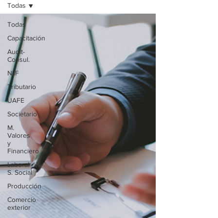
Todas
Todas
Capacitación
Audit-
Consul.
NIIF
Tributario
UAFE
Societario
M.
Valores
y
Financiero
Laboral -
S. Social
Producción
Comercio
exterior