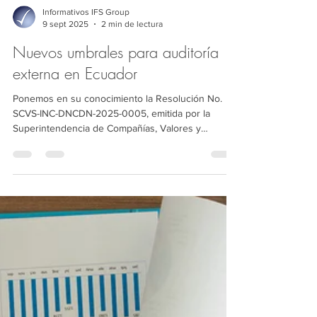
Informativos IFS Group
9 sept 2025
2 min de lectura
Nuevos umbrales para auditoría
externa en Ecuador
Ponemos en su conocimiento la Resolución No.
SCVS-INC-DNCDN-2025-0005, emitida por la
Superintendencia de Compañías, Valores y
Seguros (SCVS), la cual fue publicada en el Registro
Oficial - Cuarto Suplemento Nº 118. Esta resolución
actualiza los umbrales de activos que determinan la
obligatoriedad de contratar auditoría externa en
Ecuador, reemplazando los valores fijos en dólares
por múltiplos del Salario Básico Unificado (SBU).