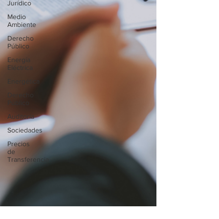
Jurídico
Medio
Ambiente
Derecho
Público
Energía
Eléctrica
Energética
Derecho
Público
Auditoría
Sociedades
Precios
de
Transferencia