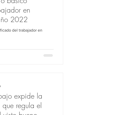
rio básico
bajador en
 año 2022
ificado del trabajador en
a
bajo expide la
 que regula el
 visto bueno.