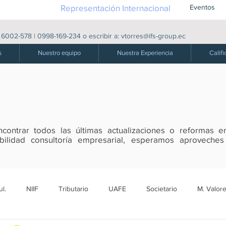
Representación Internacional
Eventos
|
6002-578
|
0998-169-234
o escribir a:
vtorres@ifs-group.ec
s
Nuestro equipo
Nuestra Experiencia
Califi
ontrar todos las últimas actualizaciones o reformas en
tabilidad consultoría empresarial, esperamos aproveche
l.
NIIF
Tributario
UAFE
Societario
M. Valore