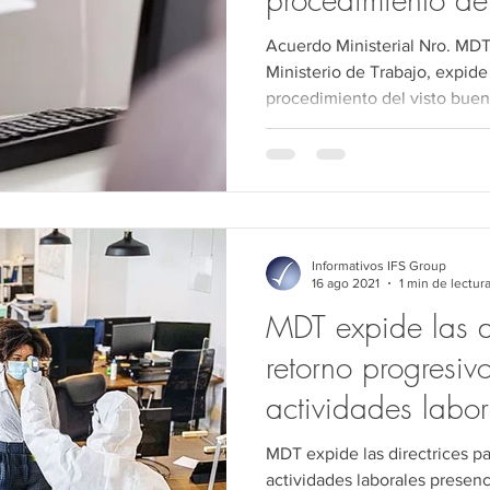
Acuerdo Ministerial Nro. MDT
Ministerio de Trabajo, expide la normativa que regula el
procedimiento del visto bue
Informativos IFS Group
16 ago 2021
1 min de lectur
MDT expide las di
retorno progresiv
actividades labor
MDT expide las directrices pa
actividades laborales presenc