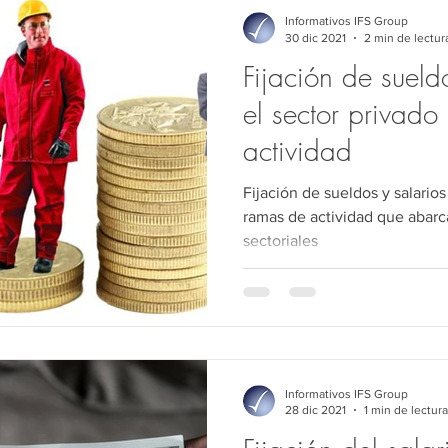
Comercio exterior
Jurídico
Medio Ambiente
Derec
Informativos IFS Group
30 dic 2021
2 min de lectur
Fijación de sueld
Derecho Público
Auditoría
Sociedades
Precios de 
el sector privad
actividad
Fijación de sueldos y salarios
ramas de actividad que abarc
sectoriales
Informativos IFS Group
28 dic 2021
1 min de lectura