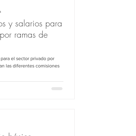
ho Público
a
os y salarios para
Transferencia
o por ramas de
 para el sector privado por
an las diferentes comisiones