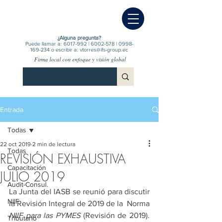
¿Alguna pregunta?
Puede llamar a:
6017-992
|
6002-578
|
0998-
169-234
o escribir a:
vtorres@ifs-group.ec
Firma local con enfoque y visión global
Entrada
Todas
22 oct 2019
2 min de lectura
Todas
REVISIÓN EXHAUSTIVA
Capacitación
JULIO 2019
Audit-Consul.
La Junta del IASB se reunió para discutir 
NIIF
la Revisión Integral de 2019 de la  Norma 
NIIF para las PYMES
 (Revisión de 2019). 
Tributario