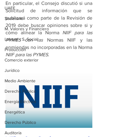
En particular, el Consejo discutió si una 
UAFE
Solicitud de información que se 
publicará como parte de la Revisión de 
Societario
2019 debe buscar opiniones sobre si y 
M. Valores y Financiero
cómo alinear la Norma 
NIIF para las 
Laboral - S. Social
PYMES
 con 
las
 Normas NIIF y las 
enmiendas no incorporadas en la Norma 
Producción
NIIF para las PYMES
.
Comercio exterior
Jurídico
Medio Ambiente
Derecho Público
Energía Eléctrica
Energética
Derecho Público
Auditoría