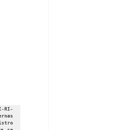
I-RI-
rnas 
stro 
e se 