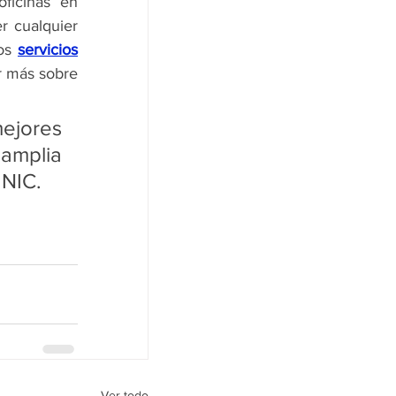
como auditores externos. Tenemos oficinas en 
r cualquier 
os 
servicios
 más sobre 
jores 
soluciones para ti, contamos con una amplia 
 NIC. 
Ver todo