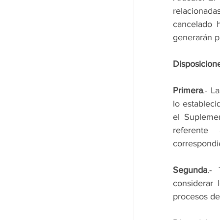
relacionada
cancelado h
generarán p
Disposicion
Primera
.- L
lo establec
el Suplemen
referente
correspondi
Segunda
.-
considerar 
procesos de 