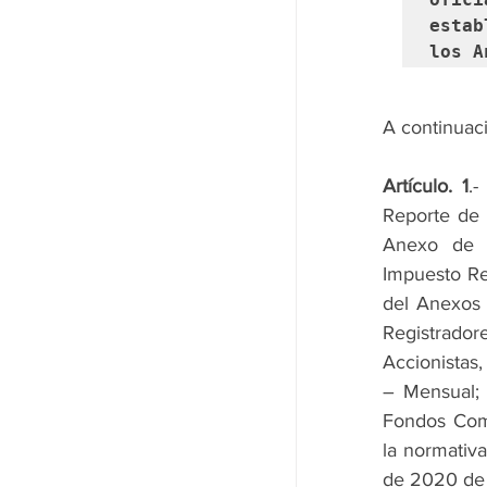
estab
los A
A continuac
Artículo. 1
.
Reporte de 
Anexo de I
Impuesto Red
del Anexos 
Registrado
Accionistas,
– Mensual; 
Fondos Comp
la normativa
de 2020 de 