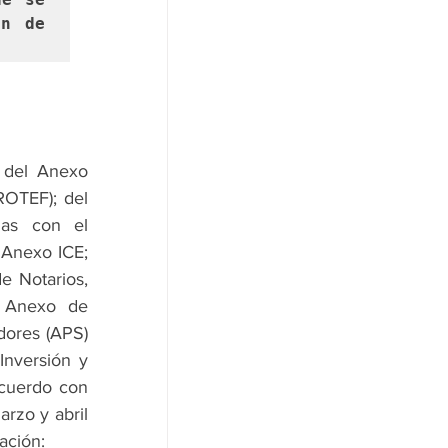
n de 
 del Anexo 
OTEF); del 
as con el 
 Anexo ICE; 
 Notarios, 
l Anexo de 
dores (APS) 
nversión y 
cuerdo con 
rzo y abril 
ación: 