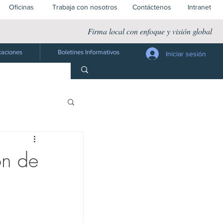
Oficinas
Trabaja con nosotros
Contáctenos
Intranet
Firma local con enfoque y visión global
caciones
Boletines Informativos
Iniciar sesión
Jurídico
ón de
 Público