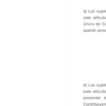
a) Los suje
este artícu
Único de Con
podrán prese
b) Los suje
este artícu
presentar 
Contribuyent