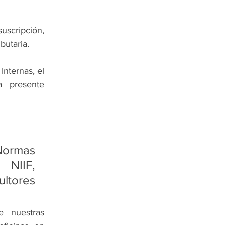
uscripción, 
butaria. 
nternas, el 
a presente 
ormas 
NIIF, 
tores 
¿Sabes acerca de las calificaciones que disponemos? Conoce nuestras 