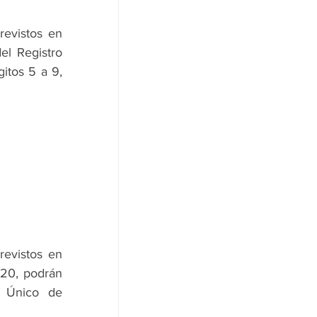
evistos en 
l Registro 
tos 5 a 9, 
evistos en 
20, podrán 
 Único de 