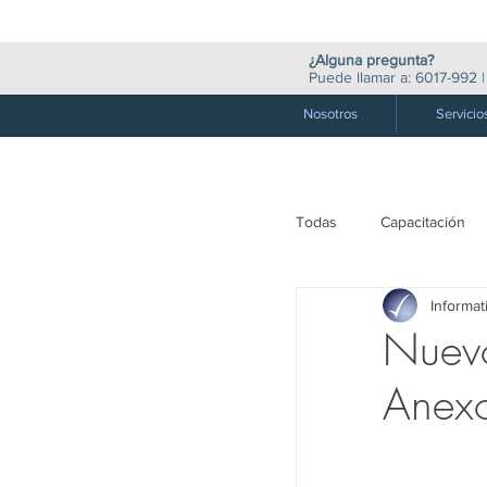
¿Alguna pregunta?
Puede llamar a:
6017-992
Nosotros
Servicio
Todas
Capacitación
Informat
M. Valores y Financie
Nuevo
Anexo
Medio Ambiente
Auditoría
Socie