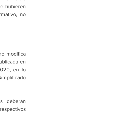
e hubieren 
mativo, no 
no modifica 
blicada en 
020, en lo 
plificado 
s deberán 
espectivos 