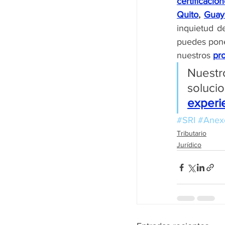
certificacio
Quito
, 
Guay
inquietud d
puedes pone
nuestros 
pro
Nuest
experi
#SRI
#Anexo
Tributario
Jurídico