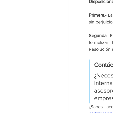
Disposicione
Primera
.- L
sin perjuici
Segunda
.- 
formalizar 
Resolución 
Contác
¿Neces
Intern
aseso
empres