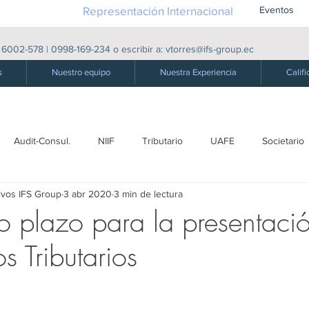
Representación Internacional
Eventos
|
6002-578
|
0998-169-234
o escribir a:
vtorres@ifs-group.ec
s
Nuestro equipo
Nuestra Experiencia
Califi
Audit-Consul.
NIIF
Tributario
UAFE
Societario
ivos IFS Group
3 abr 2020
3 min de lectura
ro
Laboral - S. Social
Producción
Comercio exterior
 plazo para la presentaci
s Tributarios
Derecho Público
Energía Eléctrica
Energética
Derecho
dades
Precios de Transferencia