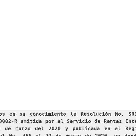
os en su conocimiento la Resolución 
No. SR
0002-R
 emitida por el Servicio de Rentas Inte
0 de marzo del 2020 y publicada en el Regi
al No. 466 el 27 de marzo de 2020, en dond