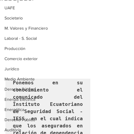
UAFE
Societario
M. Valores y Financiero
Laboral - S. Social
Producción
Comercio exterior
Jurídico
Medio Ambiente
Ponemos en su 
Derecho Público
conocimiento el 
comunicado del 
Energía Eléctrica
Instituto Ecuatoriano 
Energética
de Seguridad Social - 
IESS, en el cual indica 
Derecho Público
que los asegurados en 
Auditoría
relación de dependencia 