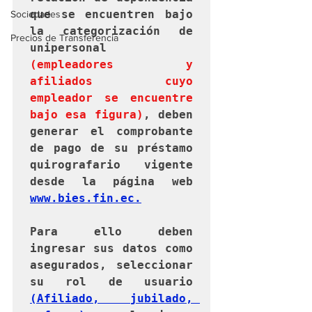
que se encuentren bajo 
Sociedades
la categorización de 
Precios de Transferencia
unipersonal 
(empleadores y 
afiliados cuyo 
empleador se encuentre 
bajo esa figura)
, deben 
generar el comprobante 
de pago de su préstamo 
quirografario vigente 
desde la página web 
www.bies.fin.ec.
Para ello deben 
ingresar sus datos como 
asegurados, seleccionar 
su rol de usuario 
(Afiliado, jubilado, 