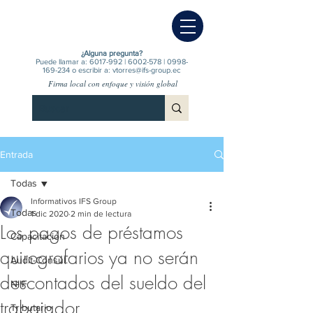
¿Alguna pregunta?
Puede llamar a:
6017-992
|
6002-578
|
0998-
169-234
o escribir a:
vtorres@ifs-group.ec
Firma local con enfoque y visión global
Entrada
Todas
Informativos IFS Group
Todas
1 dic 2020
2 min de lectura
Los pagos de préstamos
Capacitación
quirografarios ya no serán
Audit-Consul.
descontados del sueldo del
NIIF
trabajador
Tributario