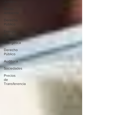
Jurídico
Medio
Ambiente
Derecho
Público
Energía
Eléctrica
Energética
Derecho
Público
Auditoría
Sociedades
Precios
de
Transferencia