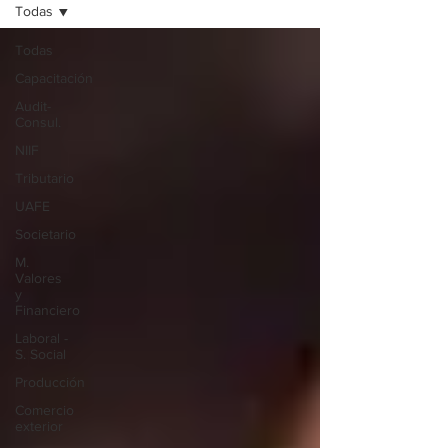
Todas
Todas
Capacitación
Audit-
Consul.
NIIF
Tributario
UAFE
Societario
M.
Valores
y
Financiero
Laboral -
S. Social
Producción
Comercio
exterior