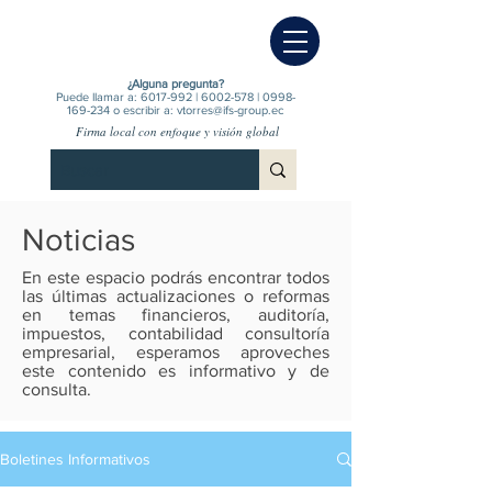
¿Alguna pregunta?
Puede llamar a:
6017-992
|
6002-578
|
0998-
169-234
o escribir a:
vtorres@ifs-group.ec
Firma local con enfoque y visión global
Noticias
En este espacio podrás encontrar todos
las últimas actualizaciones o reformas
en temas financieros, auditoría,
impuestos, contabilidad consultoría
empresarial, esperamos aproveches
este contenido es informativo y de
consulta.
Boletines Informativos