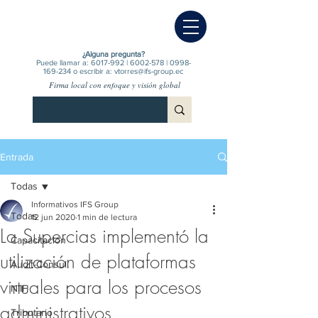
¿Alguna pregunta?
Puede llamar a:
6017-992
|
6002-578
|
0998-
169-234
o escribir a:
vtorres@ifs-group.ec
Firma local con enfoque y visión global
Entrada
Todas
Informativos IFS Group
Todas
12 jun 2020
1 min de lectura
La Supercias implementó la
Capacitación
utilización de plataformas
Audit-Consul.
virtuales para los procesos
NIIF
administrativos
Tributario