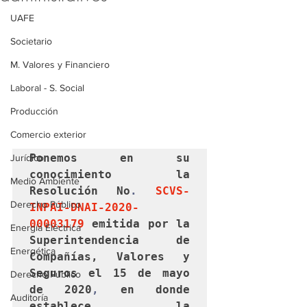
UAFE
Societario
M. Valores y Financiero
Laboral - S. Social
Producción
Comercio exterior
Ponemos en su 
Jurídico
conocimiento la 
Medio Ambiente
Resolución No
.
SCVS-
Derecho Público
INPAI-DNAI-2020-
00003179
 emitida por la 
Energía Eléctrica
Superintendencia de 
Energética
Compañías, Valores y 
Seguros el 
15 
de mayo 
Derecho Público
de 
2020
,
 en donde 
Auditoría
establece la 