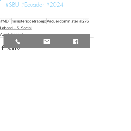
#SBU
#Ecuador
#2024
#MDT
ministeriodetrabajo
#acuerdoministerial276
Laboral - S. Social
Audit-Consul.
Ver todo
Entradas recientes