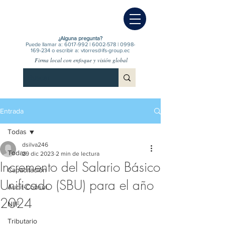
¿Alguna pregunta?
Puede llamar a:
6017-992
|
6002-578
|
0998-
169-234
o escribir a:
vtorres@ifs-group.ec
Firma local con enfoque y visión global
Entrada
Todas
dsilva246
Todas
29 dic 2023
2 min de lectura
Incremento del Salario Básico
Capacitación
Unificado (SBU) para el año
Audit-Consul.
2024
NIIF
Tributario