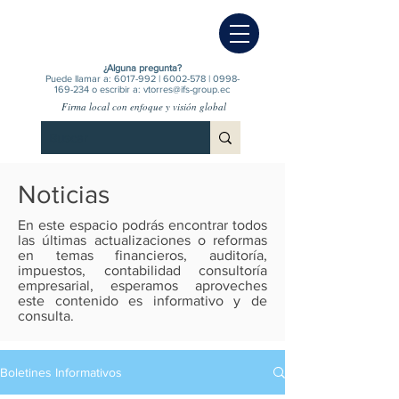
¿Alguna pregunta?
Puede llamar a:
6017-992
|
6002-578
|
0998-
169-234
o escribir a:
vtorres@ifs-group.ec
Firma local con enfoque y visión global
Noticias
En este espacio podrás encontrar todos
las últimas actualizaciones o reformas
en temas financieros, auditoría,
impuestos, contabilidad consultoría
empresarial, esperamos aproveches
este contenido es informativo y de
consulta.
Boletines Informativos