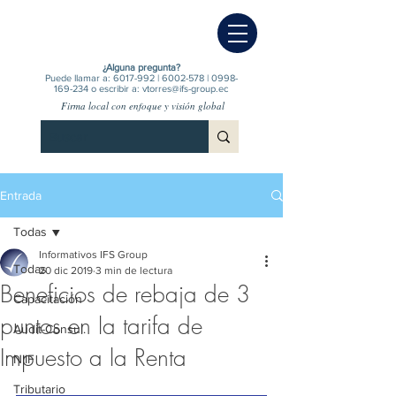
¿Alguna pregunta?
Puede llamar a:
6017-992
|
6002-578
|
0998-
169-234
o escribir a:
vtorres@ifs-group.ec
Firma local con enfoque y visión global
Entrada
Todas
Informativos IFS Group
Todas
20 dic 2019
3 min de lectura
Beneficios de rebaja de 3
Capacitación
puntos en la tarifa de
Audit-Consul.
Impuesto a la Renta
NIIF
Tributario