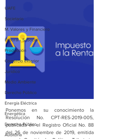
UAFE
Societario
M. Valores y Financiero
Laboral - S. Social
Producción
Comercio exterior
Jurídico
Medio Ambiente
Derecho Público
Energía Eléctrica
Ponemos en su conocimiento la 
Energética
Resolución No. CPT-RES-2019-005, 
Derecho Público
publicada en el Registro Oficial No. 88 
del 26 de noviembre de 2019, emitida 
Auditoría