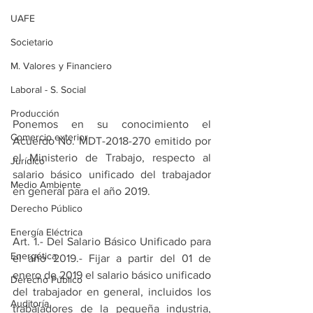
UAFE
Societario
M. Valores y Financiero
Laboral - S. Social
Producción
Ponemos en su conocimiento el 
Comercio exterior
Acuerdo No. MDT-2018-270 emitido por 
el Ministerio de Trabajo, respecto al 
Jurídico
salario básico unificado del trabajador 
Medio Ambiente
en general para el año 2019.
Derecho Público
Energía Eléctrica
Art. 1.- Del Salario Básico Unificado para 
Energética
el año 2019.- Fijar a partir del 01 de 
enero de 2019 el salario básico unificado 
Derecho Público
del trabajador en general, incluidos los 
Auditoría
trabajadores de la pequeña industria, 