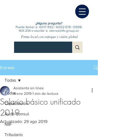
¿Alguna pregunta?
Puede llamar a:
6017-992
|
6002-578
|
0998-
169-234
o escribir a:
vtorres@ifs-group.ec
Firma local con enfoque y visión global
Entrada
Todas
Asistente en línea
Todas
4 ene 2019
1 min de lectura
Salario básico unificado
Capacitación
2019
Audit-Consul.
Actualizado:
29 ago 2019
NIIF
Tributario