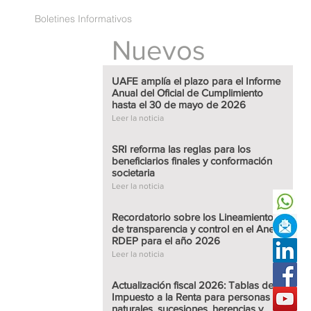
Boletines Informativos
Nuevos
UAFE amplía el plazo para el Informe
Anual del Oficial de Cumplimiento
hasta el 30 de mayo de 2026
Leer
 el Informe Anual
Leer la noticia
o hasta el 30 de
SRI reforma las reglas para los
beneficiarios finales y conformación
societaria
Leer la noticia
Leer
a los beneficiarios
ietaria
Recordatorio sobre los Lineamientos
de transparencia y control en el Anexo
RDEP para el año 2026
Leer la noticia
Actualización fiscal 2026: Tablas del
Leer
ineamientos de
Impuesto a la Renta para personas
n el Anexo RDEP
naturales, sucesiones, herencias y