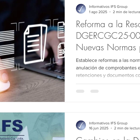
Comercio exterior
Jurídico
Medio Ambiente
Derec
Informativos IFS Group
1 ago 2025
2 min de lectura
Reforma a la Res
Derecho Público
Auditoría
Sociedades
Precios de 
DGERCGC25-00
Nuevas Normas p
de Comprobantes 
Establece reformas a las norm
Ecuador
anulación de comprobantes el
retenciones y documentos co
resolución entrará en vigenci
el registro oficial.
Informativos IFS Group
16 jun 2025
2 min de lectur