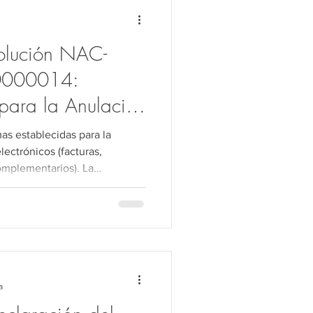
ho Público
olución NAC-
Transferencia
000014:
ara la Anulación
Electrónicos en
as establecidas para la
ectrónicos (facturas,
mplementarios). La
a a partir de su publicación en
a