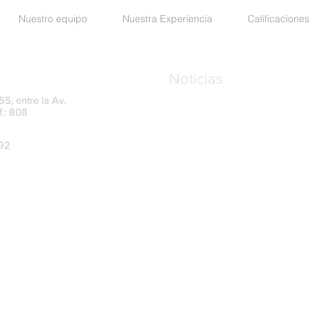
Nuestro equipo
Nuestra Experiencia
Calificaciones
Noticias
5, entre la Av.
f.: 808
UAFE amplía el plazo para
del Oficial de Cumplimient
mayo de 2026
992
SRI reforma las reglas par
finales y conformación soc
Recordatorio sobre los L
transparencia y control e