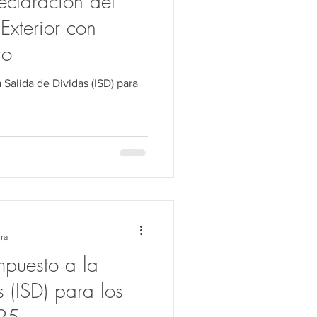
claración del
Exterior con
to
 Salida de Dividas (ISD) para
ura
mpuesto a la
 (ISD) para los
25