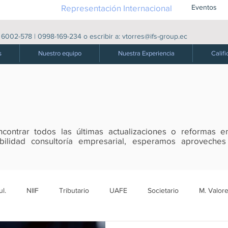
Representación Internacional
Eventos
|
6002-578
|
0998-169-234
o escribir a:
vtorres@ifs-group.ec
s
Nuestro equipo
Nuestra Experiencia
Califi
ontrar todos las últimas actualizaciones o reformas en
tabilidad consultoría empresarial, esperamos aproveche
l.
NIIF
Tributario
UAFE
Societario
M. Valore