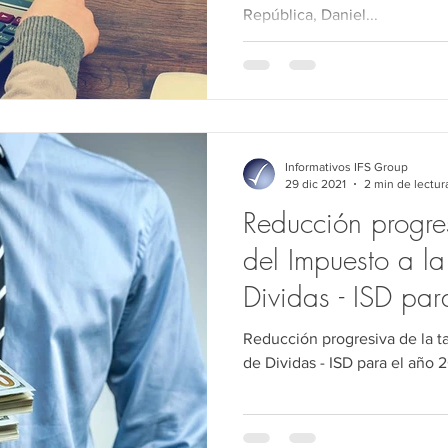
República, Daniel...
Informativos IFS Group
29 dic 2021
2 min de lectur
Reducción progres
del Impuesto a l
Dividas - ISD pa
Reducción progresiva de la ta
de Dividas - ISD para el año 