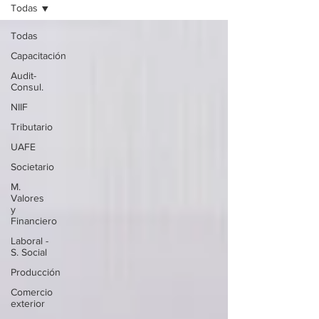
Todas
Todas
Capacitación
Audit-
Consul.
NIIF
Tributario
UAFE
Societario
M.
Valores
y
Financiero
Laboral -
S. Social
Producción
Comercio
exterior