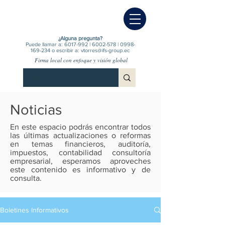
¿Alguna pregunta?
Puede llamar a:
6017-992
|
6002-578
|
0998-
169-234
o escribir a:
vtorres@ifs-group.ec
Firma local con enfoque y visión global
Noticias
En este espacio podrás encontrar todos
las últimas actualizaciones o reformas
en temas financieros, auditoría,
impuestos, contabilidad consultoría
empresarial, esperamos aproveches
este contenido es informativo y de
consulta.
Boletines Informativos