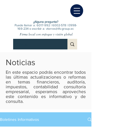
¿Alguna pregunta?
Puede llamar a:
6017-992
|
6002-578
|
0998-
169-234
o escribir a:
vtorres@ifs-group.ec
Firma local con enfoque y visión global
Noticias
En este espacio podrás encontrar todos
las últimas actualizaciones o reformas
en temas financieros, auditoría,
impuestos, contabilidad consultoría
empresarial, esperamos aproveches
este contenido es informativo y de
consulta.
Boletines Informativos