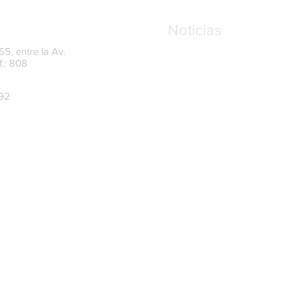
Noticias
5, entre la Av.
f.: 808
UAFE amplía el plazo para
del Oficial de Cumplimient
mayo de 2026
992
SRI reforma las reglas par
finales y conformación soc
Recordatorio sobre los L
transparencia y control e
para el año 2026