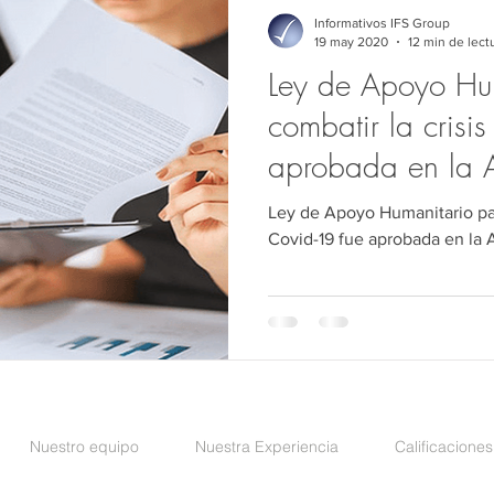
Comercio exterior
Jurídico
Medio Ambiente
Derec
Informativos IFS Group
19 may 2020
12 min de lect
Ley de Apoyo Hu
Derecho Público
Auditoría
Sociedades
Precios de 
combatir la crisi
aprobada en la 
Nacional
Ley de Apoyo Humanitario para
Covid-19 fue aprobada en la
Nuestro equipo
Nuestra Experiencia
Calificaciones