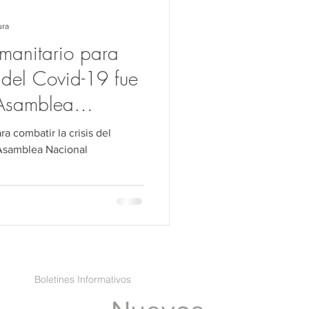
ho Público
ura
manitario para
Transferencia
s del Covid-19 fue
Asamblea
 combatir la crisis del
 Asamblea Nacional
Boletines Informativos