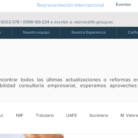
Representación Internacional
Eventos
|
6002-578
|
0998-169-234
o escribir a:
vtorres@ifs-group.ec
s
Nuestro equipo
Nuestra Experiencia
Califi
ontrar todos las últimas actualizaciones o reformas en
tabilidad consultoría empresarial, esperamos aproveche
l.
NIIF
Tributario
UAFE
Societario
M. Valore