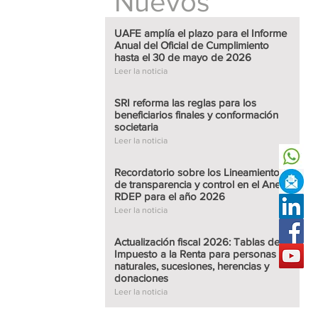
Nuevos
UAFE amplía el plazo para el Informe
Anual del Oficial de Cumplimiento
hasta el 30 de mayo de 2026
Leer
 el Informe Anual
Leer la noticia
o hasta el 30 de
SRI reforma las reglas para los
beneficiarios finales y conformación
societaria
Leer la noticia
Leer
a los beneficiarios
ietaria
Recordatorio sobre los Lineamientos
de transparencia y control en el Anexo
RDEP para el año 2026
Leer la noticia
Actualización fiscal 2026: Tablas del
Leer
ineamientos de
Impuesto a la Renta para personas
n el Anexo RDEP
naturales, sucesiones, herencias y
donaciones
Leer la noticia