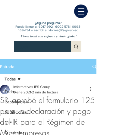
¿Alguna pregunta?
Puede llamar a:
6017-992
|
6002-578
|
0998-
169-234
o escribir a:
vtorres@ifs-group.ec
Firma local con enfoque y visión global
Entrada
Todas
Informativos IFS Group
Todas
8 ene 2021
2 min de lectura
SRI aprobó el formulario 125
Capacitación
para la declaración y pago
Audit-Consul.
del IR para el Régimen de
NIIF
Microempresas
Tributario