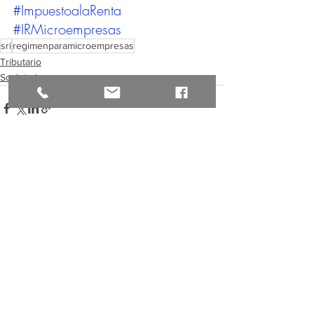
#ImpuestoalaRenta
#IRMicroempresas
sri
regimenparamicroempresas
Tributario
Societario
Ver todo
Entradas recientes