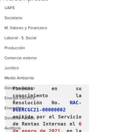
UAFE
Societario
M. Valores y Financiero
Laboral - S. Social
Producción
Comercio exterior
Jurídico
Medio Ambiente
Derecho Público
Ponemos en su 
conocimiento la 
Energía Eléctrica
Resolución No. 
NAC-
Energética
DGERCGC21-00000002
emitida 
por el Servicio 
Derecho Público
de Rentas Internas 
el 
6 
Auditoría
de enero de 2021
, en la 