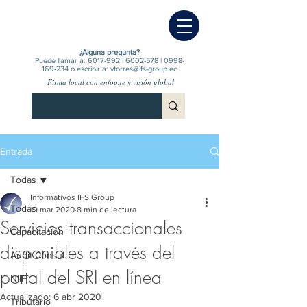
¿Alguna pregunta?
Puede llamar a:
6017-992
|
6002-578
|
0998-
169-234
o escribir a:
vtorres@ifs-group.ec
Firma local con enfoque y visión global
Entrada
Todas
Informativos IFS Group
Todas
19 mar 2020
8 min de lectura
Servicios transaccionales
Capacitación
disponibles a través del
Audit-Consul.
portal del SRI en línea
NIIF
Actualizado:
6 abr 2020
Tributario