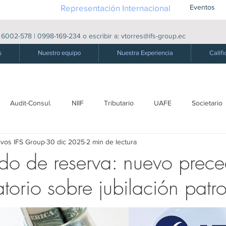
Representación Internacional
Eventos
|
6002-578
|
0998-169-234
o escribir a:
vtorres@ifs-group.ec
s
Nuestro equipo
Nuestra Experiencia
Califi
Audit-Consul.
NIIF
Tributario
UAFE
Societario
ivos IFS Group
30 dic 2025
2 min de lectura
ro
Laboral - S. Social
Producción
Comercio exterior
ndo de reserva: nuevo prec
torio sobre jubilación patro
Derecho Público
Energía Eléctrica
Energética
Derecho
dades
Precios de Transferencia