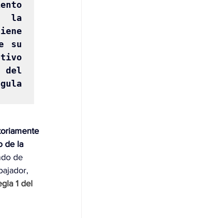
ento 
 la 
ene 
 su 
tivo 
del 
ula 
toriamente 
o de la 
ndo de 
ajador, 
egla 1 del 