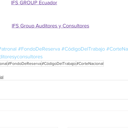
IFS GROUP Ecuador
IFS Group Auditores y Consultores
Patronal
#FondoDeReserva
#CódigoDelTrabajo
#CorteNa
ditoresyconsultores
onal
#FondoDeReserva
#CódigoDelTrabajo
#CorteNacional
ial