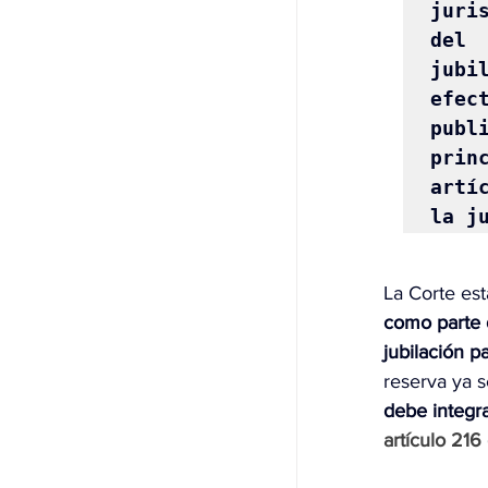
juri
del
jubi
efec
publ
prin
artí
la j
La Corte est
como parte d
jubilación p
reserva ya s
debe integra
artículo 216