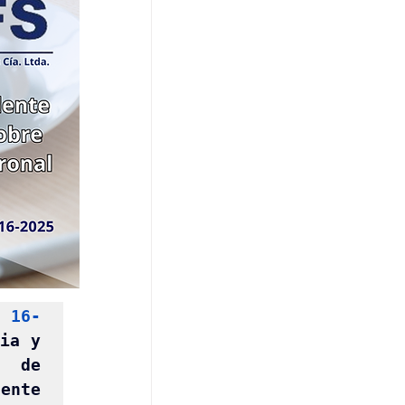
. 16-
ia y 
 de 
ente 