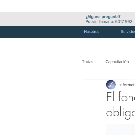
¿Alguna pregunta?
Puede llamar a:
6017-992
Nosotros
Servicio
Todas
Capacitación
Informat
M. Valores y Financie
El fo
obliga
Medio Ambiente
Auditoría
Socie