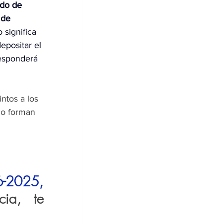
do de 
 de 
o significa 
epositar el 
esponderá 
ntos a los 
no forman 
Nro. 16-2025, 
ia, te 