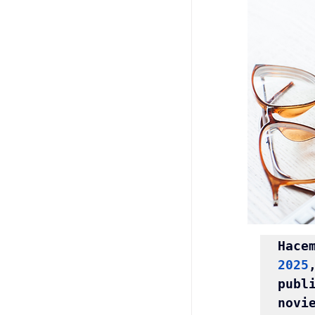
Hace
2025
publ
novi