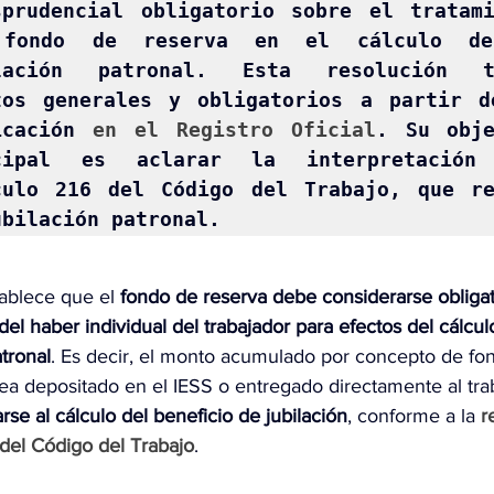
sprudencial obligatorio sobre el tratami
 fondo de reserva en el cálculo de
lación patronal. Esta resolución ti
tos generales y obligatorios a partir de
icación 
en el Registro Oficial
. Su
obje
cipal es aclarar la interpretación 
culo 216 del Código del Trabajo, que reg
ubilación patronal.
ablece que el 
fondo de reserva
debe considerarse obliga
el haber individual
del trabajador para efectos del cálcul
atronal
. Es decir, el monto acumulado por concepto de fo
ea depositado en el IESS o entregado directamente al trab
rse al cálculo del beneficio de jubilación
, conforme a la 
r
 del Código del Trabajo
.