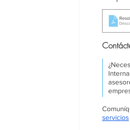
Reso
Desca
Contáct
¿Neces
Interna
asesore
empres
Comuníqu
servicios