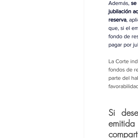
Además, 
se
jubilación 
reserva
, apl
que, si el e
fondo de re
pagar por ju
La Corte ind
fondos de re
parte del ha
favorabilida
Si des
emitid
compart