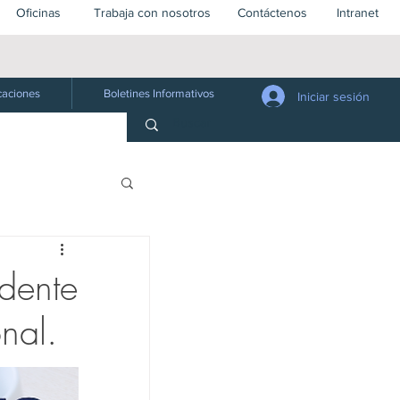
Oficinas
Trabaja con nosotros
Contáctenos
Intranet
Firma local con enfoque y visión global
caciones
Boletines Informativos
Iniciar sesión
Jurídico
edente
nal.
 Público