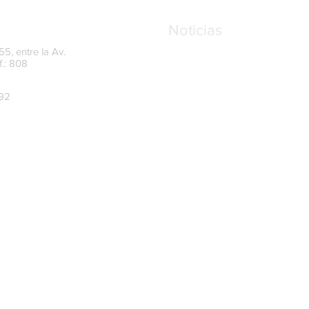
Noticias
5, entre la Av.
f.: 808
UAFE amplía el plazo para
del Oficial de Cumplimient
mayo de 2026
992
SRI reforma las reglas par
finales y conformación soc
Recordatorio sobre los L
transparencia y control e
para el año 2026