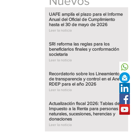
Nuevos
UAFE amplía el plazo para el Informe
Anual del Oficial de Cumplimiento
hasta el 30 de mayo de 2026
Leer
 el Informe Anual
Leer la noticia
o hasta el 30 de
SRI reforma las reglas para los
beneficiarios finales y conformación
societaria
Leer la noticia
Leer
a los beneficiarios
ietaria
Recordatorio sobre los Lineamientos
de transparencia y control en el Anexo
RDEP para el año 2026
Leer la noticia
Actualización fiscal 2026: Tablas del
Leer
ineamientos de
Impuesto a la Renta para personas
n el Anexo RDEP
naturales, sucesiones, herencias y
donaciones
Leer la noticia