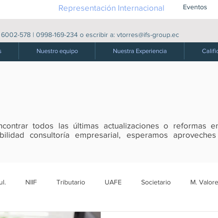
Representación Internacional
Eventos
|
6002-578
|
0998-169-234
o escribir a:
vtorres@ifs-group.ec
s
Nuestro equipo
Nuestra Experiencia
Califi
ontrar todos las últimas actualizaciones o reformas en
tabilidad consultoría empresarial, esperamos aproveche
l.
NIIF
Tributario
UAFE
Societario
M. Valore