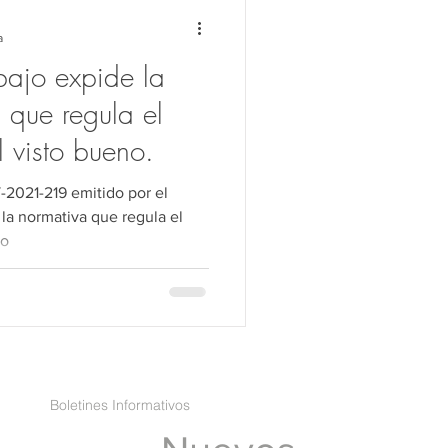
ho Público
a
bajo expide la
Transferencia
 que regula el
 visto bueno.
-2021-219 emitido por el
no
Boletines Informativos