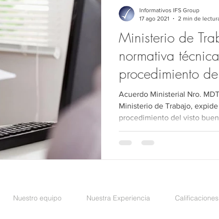
Comercio exterior
Jurídico
Medio Ambiente
Derec
Informativos IFS Group
17 ago 2021
2 min de lectur
Ministerio de Tra
Derecho Público
Auditoría
Sociedades
Precios de 
normativa técnica
procedimiento del
Acuerdo Ministerial Nro. MDT
Ministerio de Trabajo, expide la normativa que regula el
procedimiento del visto bue
Nuestro equipo
Nuestra Experiencia
Calificaciones