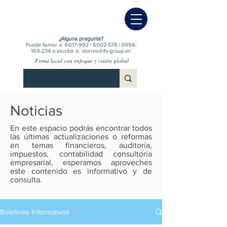
¿Alguna pregunta?
Puede llamar a:
6017-992
|
6002-578
|
0998-
169-234
o escribir a:
vtorres@ifs-group.ec
Firma local con enfoque y visión global
Noticias
En este espacio podrás encontrar todos
las últimas actualizaciones o reformas
en temas financieros, auditoría,
impuestos, contabilidad consultoría
empresarial, esperamos aproveches
este contenido es informativo y de
consulta.
Boletines Informativos