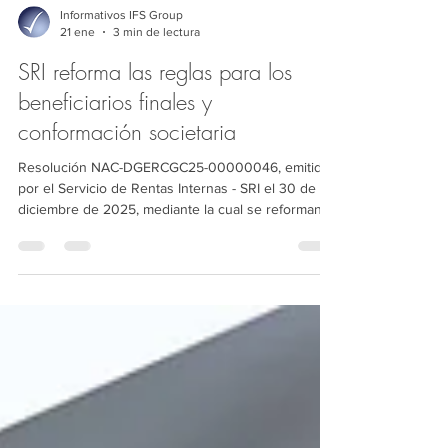
Informativos IFS Group
21 ene
3 min de lectura
SRI reforma las reglas para los
beneficiarios finales y
conformación societaria
Resolución NAC-DGERCGC25-00000046, emitida
por el Servicio de Rentas Internas - SRI el 30 de
diciembre de 2025, mediante la cual se reforman
las Resoluciones NAC‑DGERCGC22‑00000046 y
NAC‑DGERCGC24‑00000033. Estas reformas
precisan las reglas para la presentación del
Reporte de Beneficiarios Finales y Composición
Societaria (REBEFICS), incorporando nuevos
supuestos aplicables a fideicomisos estatales y a
organizaciones del régimen de la Economía
Popular y Solidaria (LOEPS).