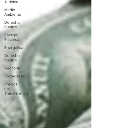
Jurídico
Medio
Ambiente
Derecho
Público
Energía
Eléctrica
Energética
Derecho
Público
Auditoría
Sociedades
Precios
de
Transferencia