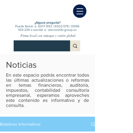
¿Alguna pregunta?
Puede llamar a:
6017-992
|
6002-578
|
0998-
169-234
o escribir a:
vtorres@ifs-group.ec
Firma local con enfoque y visión global
Noticias
En este espacio podrás encontrar todos
las últimas actualizaciones o reformas
en temas financieros, auditoría,
impuestos, contabilidad consultoría
empresarial, esperamos aproveches
este contenido es informativo y de
consulta.
Boletines Informativos