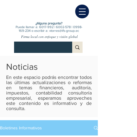
¿Alguna pregunta?
Puede llamar a:
6017-992
|
6002-578
|
0998-
169-234
o escribir a:
vtorres@ifs-group.ec
Firma local con enfoque y visión global
Noticias
En este espacio podrás encontrar todos
las últimas actualizaciones o reformas
en temas financieros, auditoría,
impuestos, contabilidad consultoría
empresarial, esperamos aproveches
este contenido es informativo y de
consulta.
Boletines Informativos