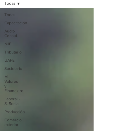
Todas
Todas
Capacitación
Audit-
Consul.
NIIF
Tributario
UAFE
Societario
M.
Valores
y
Financiero
Laboral -
S. Social
Producción
Comercio
exterior