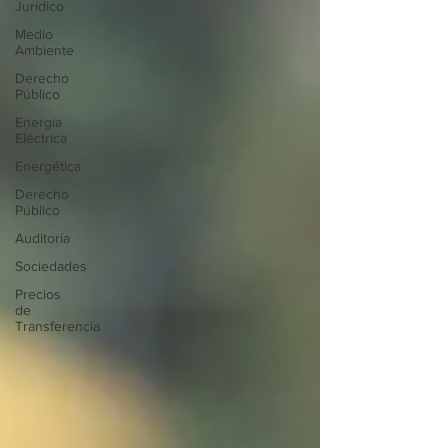
Jurídico
Medio
Ambiente
Derecho
Público
Energía
Eléctrica
Energética
Derecho
Público
Auditoría
Sociedades
Precios
de
Transferencia