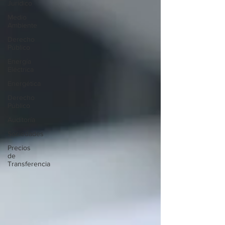
Jurídico
Medio
Ambiente
Derecho
Público
Energía
Eléctrica
Energética
Derecho
Público
Auditoría
Sociedades
Precios
de
Transferencia