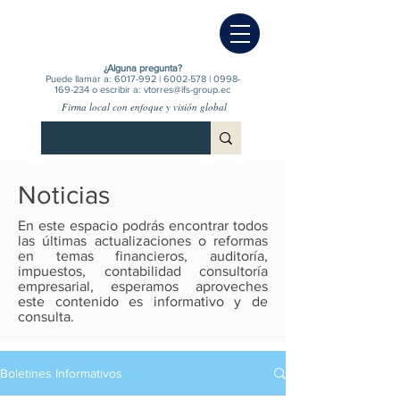
¿Alguna pregunta?
Puede llamar a:
6017-992
|
6002-578
|
0998-
169-234
o escribir a:
vtorres@ifs-group.ec
Firma local con enfoque y visión global
Noticias
En este espacio podrás encontrar todos
las últimas actualizaciones o reformas
en temas financieros, auditoría,
impuestos, contabilidad consultoría
empresarial, esperamos aproveches
este contenido es informativo y de
consulta.
Boletines Informativos