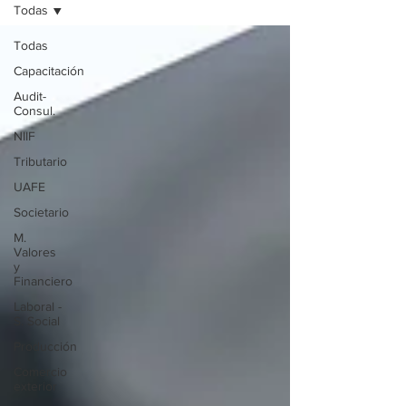
Todas
Todas
Capacitación
Audit-
Consul.
NIIF
Tributario
UAFE
Societario
M.
Valores
y
Financiero
Laboral -
S. Social
Producción
Comercio
exterior