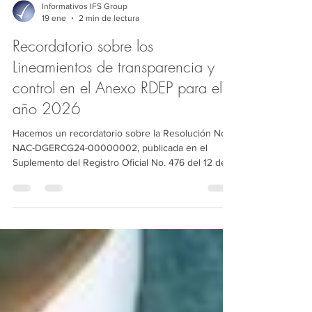
Informativos IFS Group
19 ene
2 min de lectura
Recordatorio sobre los
Lineamientos de transparencia y
control en el Anexo RDEP para el
año 2026
Hacemos un recordatorio sobre la Resolución No.
NAC-DGERCG24-00000002, publicada en el
Suplemento del Registro Oficial No. 476 del 12 de
enero del 2024, mediante la cual el Servicio de
Rentas Internas - SRI estableció las normas para la
presentación del Anexo de Retenciones en la
Fuente bajo Relación de Dependencia (RDEP). Esta
obligación debe ser cumplida por personas
naturales y sociedades dentro de los plazos
específicos y conforme a la normativa vigente.