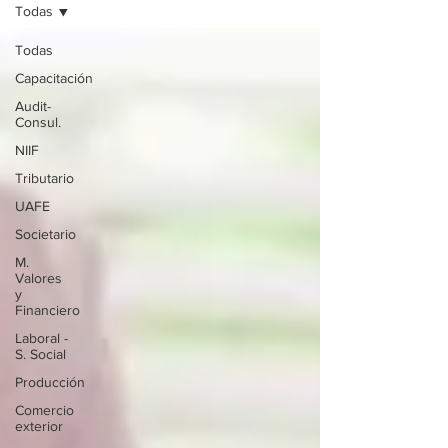
Todas
Todas
Capacitación
Audit-
Consul.
NIIF
Tributario
UAFE
Societario
M.
Valores
y
Financiero
Laboral -
S. Social
Producción
Comercio
exterior