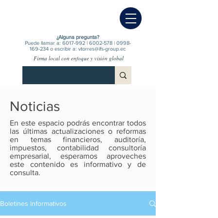
¿Alguna pregunta?
Puede llamar a:
6017-992
|
6002-578
|
0998-
169-234
o escribir a:
vtorres@ifs-group.ec
Firma local con enfoque y visión global
Noticias
En este espacio podrás encontrar todos
las últimas actualizaciones o reformas
en temas financieros, auditoría,
impuestos, contabilidad consultoría
empresarial, esperamos aproveches
este contenido es informativo y de
consulta.
Boletines Informativos