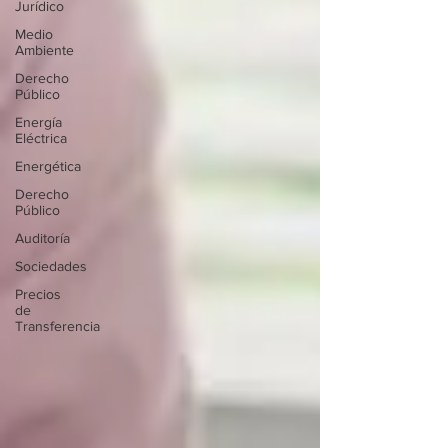
Jurídico
Medio
Ambiente
Derecho
Público
Energía
Eléctrica
Energética
Derecho
Público
Auditoría
Sociedades
Precios
de
Transferencia