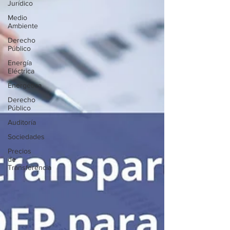
Jurídico
Medio
Ambiente
Derecho
Público
Energía
Eléctrica
Energética
Derecho
Público
Auditoría
Sociedades
Precios
de
Transferencia