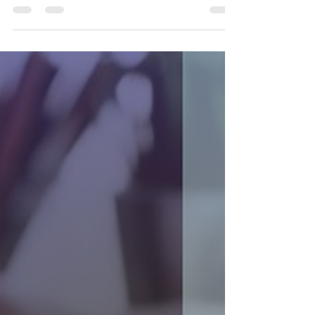
Suplemento del Registro Oficial No. 476 del 12 de
enero del 2024, mediante la cual el Servicio de
Rentas Internas - SRI estableció las normas para la
presentación del Anexo de Retenciones en la
Fuente bajo Relación de Dependencia (RDEP). Esta
obligación debe ser cumplida por personas
naturales y sociedades dentro de los plazos
específicos y conforme a la normativa vigente.