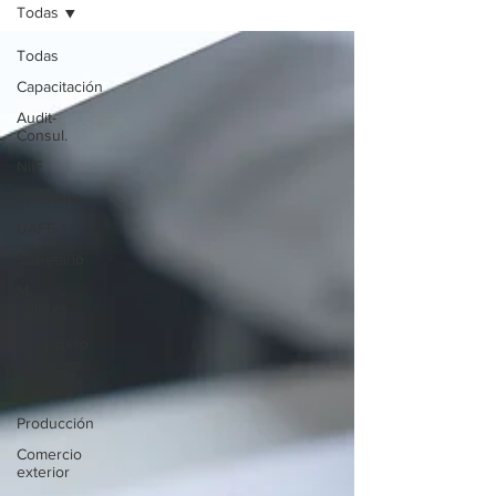
Todas
Todas
Capacitación
Audit-
Consul.
NIIF
Tributario
UAFE
Societario
M.
Valores
y
Financiero
Laboral -
S. Social
Producción
Comercio
exterior