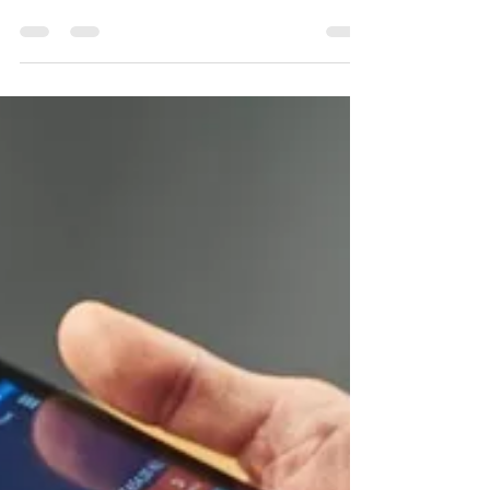
Esta circular emitida por el Servicio de Rentas
Internas - SRI, está dirigida a personas naturales,
sociedades y sustitutos responsables del Impuesto
a la Renta único teniendo la finalidad de aclarar y
facilitar el cumplimiento tributario respecto a la
enajenación de derechos representativos de
capital