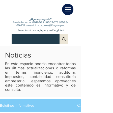
¿Alguna pregunta?
Puede llamar a:
6017-992
|
6002-578
|
0998-
169-234
o escribir a:
vtorres@ifs-group.ec
Firma local con enfoque y visión global
Noticias
En este espacio podrás encontrar todos
las últimas actualizaciones o reformas
en temas financieros, auditoría,
impuestos, contabilidad consultoría
empresarial, esperamos aproveches
este contenido es informativo y de
consulta.
Boletines Informativos