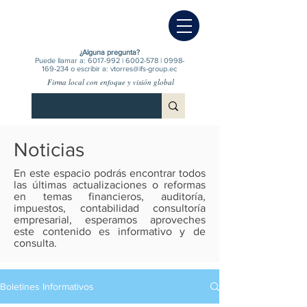
¿Alguna pregunta?
Puede llamar a:
6017-992
|
6002-578
|
0998-
169-234
o escribir a:
vtorres@ifs-group.ec
Firma local con enfoque y visión global
Noticias
En este espacio podrás encontrar todos
las últimas actualizaciones o reformas
en temas financieros, auditoría,
impuestos, contabilidad consultoría
empresarial, esperamos aproveches
este contenido es informativo y de
consulta.
Boletines Informativos