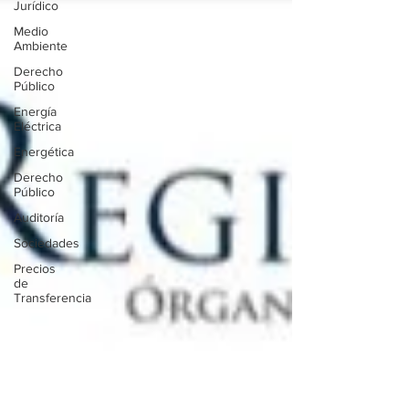
Jurídico
Medio
Ambiente
Derecho
Público
Energía
Eléctrica
Energética
Derecho
Público
Auditoría
Sociedades
Precios
de
Transferencia