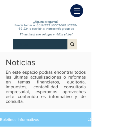
¿Alguna pregunta?
Puede llamar a:
6017-992
|
6002-578
|
0998-
169-234
o escribir a:
vtorres@ifs-group.ec
Firma local con enfoque y visión global
Noticias
En este espacio podrás encontrar todos
las últimas actualizaciones o reformas
en temas financieros, auditoría,
impuestos, contabilidad consultoría
empresarial, esperamos aproveches
este contenido es informativo y de
consulta.
Boletines Informativos