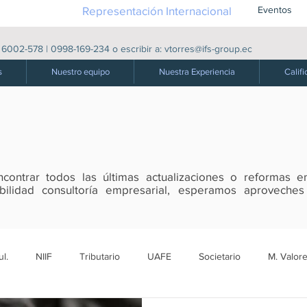
Representación Internacional
Eventos
|
6002-578
|
0998-169-234
o escribir a:
vtorres@ifs-group.ec
s
Nuestro equipo
Nuestra Experiencia
Califi
ontrar todos las últimas actualizaciones o reformas en
tabilidad consultoría empresarial, esperamos aproveche
l.
NIIF
Tributario
UAFE
Societario
M. Valore