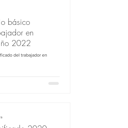
ho Público
rio básico
Transferencia
bajador en
 año 2022
ificado del trabajador en
ra