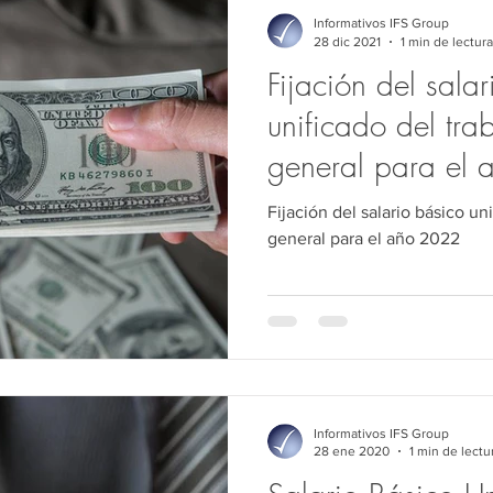
Comercio exterior
Jurídico
Medio Ambiente
Derec
Informativos IFS Group
28 dic 2021
1 min de lectura
Fijación del sala
Derecho Público
Auditoría
Sociedades
Precios de 
unificado del tra
general para el
Fijación del salario básico un
general para el año 2022
Informativos IFS Group
28 ene 2020
1 min de lectu