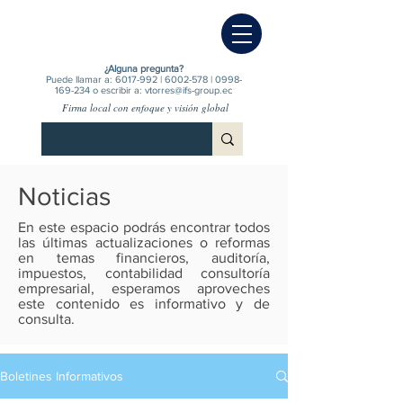
¿Alguna pregunta?
Puede llamar a:
6017-992
|
6002-578
|
0998-
169-234
o escribir a:
vtorres@ifs-group.ec
Firma local con enfoque y visión global
Noticias
En este espacio podrás encontrar todos
las últimas actualizaciones o reformas
en temas financieros, auditoría,
impuestos, contabilidad consultoría
empresarial, esperamos aproveches
este contenido es informativo y de
consulta.
Boletines Informativos