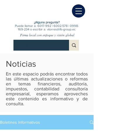
¿Alguna pregunta?
Puede llamar a:
6017-992
|
6002-578
|
0998-
169-234
o escribir a:
vtorres@ifs-group.ec
Firma local con enfoque y visión global
Noticias
En este espacio podrás encontrar todos
las últimas actualizaciones o reformas
en temas financieros, auditoría,
impuestos, contabilidad consultoría
empresarial, esperamos aproveches
este contenido es informativo y de
consulta.
Boletines Informativos