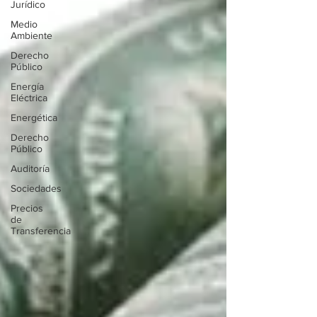
Jurídico
Medio
Ambiente
Derecho
Público
Energía
Eléctrica
Energética
Derecho
Público
Auditoría
Sociedades
Precios
de
Transferencia