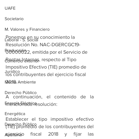
UAFE
Societario
M. Valores y Financiero
Ponemos en su conocimiento la 
Laboral - S. Social
Resolución No. NAC-DGERCGC19-
Producción
00000022, emitida por el Servicio de 
Rentas Internas, respecto al Tipo 
Comercio exterior
Impositivo Efectivo (TIE) promedio de 
Jurídico
los contribuyentes del ejercicio fiscal 
2018.
Medio Ambiente
Derecho Público
A continuación, el contenido de la 
Energía Eléctrica
mencionada resolución:
Energética
Establecer el tipo impositivo efectivo 
Derecho Público
(TIE) promedio de los contribuyentes del 
ejercicio fiscal 2018 y fijar las 
Auditoría