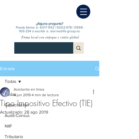
¿Alguna pregunta?
Puede llamar a:
6017-992
|
6002-578
|
0998-
169-234
o escribir a:
vtorres@ifs-group.ec
Firma local con enfoque y visión global
Entrada
Todas
Asistente en línea
Todas
4 jun 2019
4 min de lectura
Tipo Impositivo Efectivo (TIE)
Capacitación
Actualizado:
28 ago 2019
Audit-Consul.
NIIF
Tributario