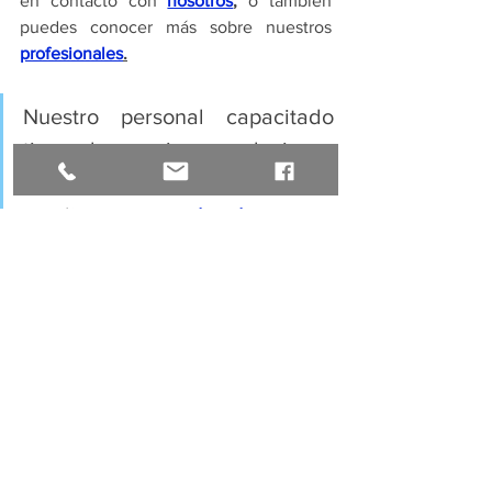
en contacto con 
nosotros
,
 o también 
puedes conocer más sobre nuestros 
profesionales
.
Nuestro personal capacitado 
tiene las mejores soluciones 
para ti, contamos con una 
amplia 
experiencia en 
conocimiento
 de Normativa NIIF 
y NIC.
#
deducibilidad 
#150
#patrocinio
#propuestasculturales
#LRTI
#reforma
#adicional
#ministeriodeculturaypatrimonio