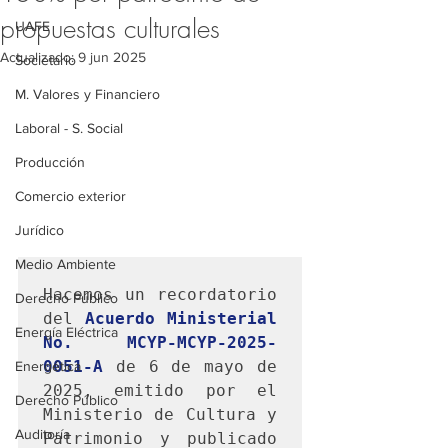
propuestas culturales
UAFE
Actualizado:
9 jun 2025
Societario
M. Valores y Financiero
Laboral - S. Social
Producción
Comercio exterior
Jurídico
Medio Ambiente
Hacemos un recordatorio 
Derecho Público
del
Acuerdo Ministerial 
Energía Eléctrica
No. MCYP-MCYP-2025-
0051-A 
de 6 de mayo de 
Energética
2025, 
emitido por el 
Derecho Público
Ministerio de Cultura y 
Auditoría
Patrimonio y publicado 