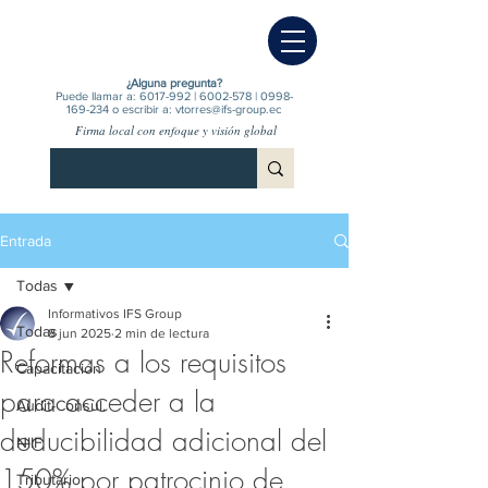
¿Alguna pregunta?
Puede llamar a:
6017-992
|
6002-578
|
0998-
169-234
o escribir a:
vtorres@ifs-group.ec
Firma local con enfoque y visión global
Entrada
Todas
Informativos IFS Group
Todas
8 jun 2025
2 min de lectura
Reformas a los requisitos
Capacitación
para acceder a la
Audit-Consul.
deducibilidad adicional del
NIIF
150% por patrocinio de
Tributario