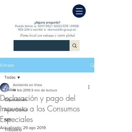
¿Alguna pregunta?
Puede llamar a:
6017-992
|
6002-578
|
0998-
169-234
o escribir a:
vtorres@ifs-group.ec
Firma local con enfoque y visión global
Entrada
Todas
Asistente en línea
Todas
14 feb 2019
3 min de lectura
Declaración y pago del
Capacitación
Impuesto a los Consumos
Audit-Consul.
Especiales
NIIF
Actualizado:
29 ago 2019
Tributario