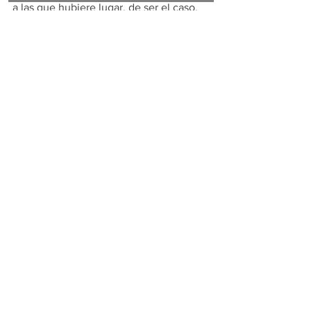
a las que hubiere lugar, de ser el caso.
Disposición Final.- La presente 
Resolución entrará en vigencia a partir 
de su publicación en el Registro Oficial.
#ConsumosEspeciales
#ICE
#Importación
#Leyderégimentributario
#DeclaracióndelICE
Tributario
Ver todo
Entradas recientes