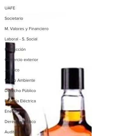
UAFE
Societario
M. Valores y Financiero
Laboral - S. Social
Producción
Comercio exterior
Jurídico
Medio Ambiente
Derecho Público
Energía Eléctrica
Energética
Derecho Público
Auditoría