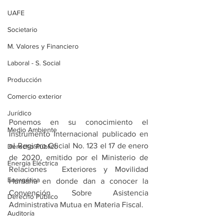
UAFE
Societario
M. Valores y Financiero
Laboral - S. Social
Producción
Comercio exterior
Jurídico
Ponemos en su conocimiento el 
Medio Ambiente
Instrumento Internacional publicado en 
el Registro Oficial No. 123 el 17 de enero 
Derecho Público
de 2020, emitido por el Ministerio de 
Energía Eléctrica
Relaciones  Exteriores y Movilidad 
Energética
Humana en donde dan a conocer la 
Convención Sobre Asistencia 
Derecho Público
Administrativa Mutua en Materia Fiscal.
Auditoría