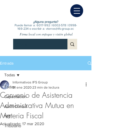
¿Alguna pregunta?
Puede llamar a:
6017-992
|
6002-578
|
0998-
169-234
o escribir a:
vtorres@ifs-group.ec
Firma local con enfoque y visión global
Entrada
Todas
Informativos IFS Group
Todas
31 ene 2020
23 min de lectura
Convenio de Asistencia
Capacitación
Administrativa Mutua en
Audit-Consul.
Materia Fiscal
NIIF
Actualizado:
17 mar 2020
Tributario