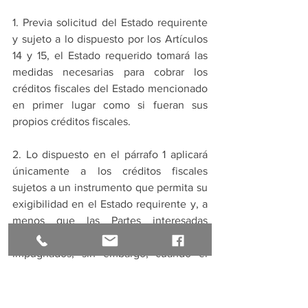
1. Previa solicitud del Estado requirente 
y sujeto a lo dispuesto por los Artículos 
14 y 15, el Estado requerido tomará las 
medidas necesarias para cobrar los 
créditos fiscales del Estado mencionado 
en primer lugar como si fueran sus 
propios créditos fiscales.
2. Lo dispuesto en el párrafo 1 aplicará 
únicamente a los créditos fiscales 
sujetos a un instrumento que permita su 
exigibilidad en el Estado requirente y, a 
menos que las Partes interesadas 
acuerden lo contrario, que no sean 
impugnados; sin embargo, cuando el 
crédito sea en contra de una persona 
que no sea residente del Estado 
requirente, el párrafo 1 no será aplicable, 