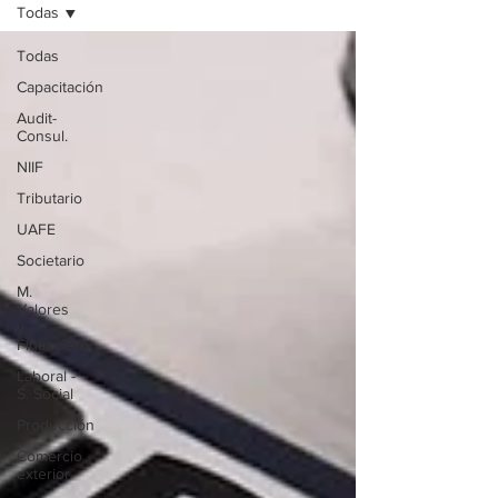
Todas
Todas
Capacitación
Audit-
Consul.
NIIF
Tributario
UAFE
Societario
M.
Valores
y
Financiero
Laboral -
S. Social
Producción
Comercio
exterior