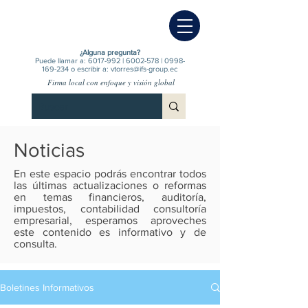
¿Alguna pregunta?
Puede llamar a:
6017-992
|
6002-578
|
0998-
169-234
o escribir a:
vtorres@ifs-group.ec
Firma local con enfoque y visión global
Noticias
En este espacio podrás encontrar todos
las últimas actualizaciones o reformas
en temas financieros, auditoría,
impuestos, contabilidad consultoría
empresarial, esperamos aproveches
este contenido es informativo y de
consulta.
Boletines Informativos