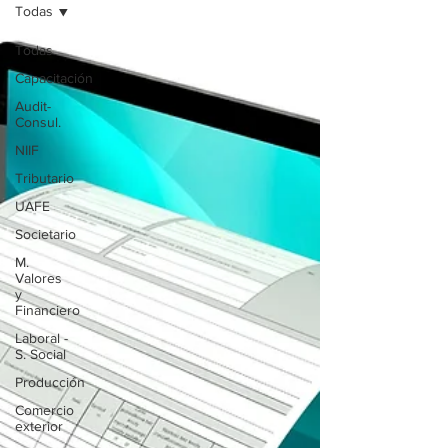
Todas
Todas
Capacitación
Audit-
Consul.
NIIF
Tributario
UAFE
Societario
M.
Valores
y
Financiero
Laboral -
S. Social
Producción
Comercio
exterior