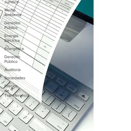
Jurídico
Medio
Ambiente
Derecho
Público
Energía
Eléctrica
Energética
Derecho
Público
Auditoría
Sociedades
Precios
de
Transferencia