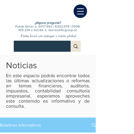
¿Alguna pregunta?
Puede llamar a:
6017-992
|
6002-578
|
0998-
169-234
o escribir a:
vtorres@ifs-group.ec
Firma local con enfoque y visión global
Noticias
En este espacio podrás encontrar todos
las últimas actualizaciones o reformas
en temas financieros, auditoría,
impuestos, contabilidad consultoría
empresarial, esperamos aproveches
este contenido es informativo y de
consulta.
Boletines Informativos