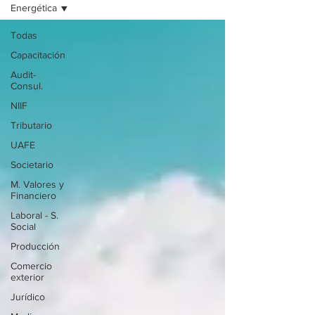
Energética
Todas
Capacitación
Audit-
Consul.
NIIF
Tributario
UAFE
Societario
M. Valores y
Financiero
Laboral - S.
Social
Producción
Comercio
exterior
Jurídico