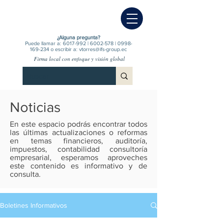
¿Alguna pregunta?
Puede llamar a:
6017-992
|
6002-578
|
0998-
169-234
o escribir a:
vtorres@ifs-group.ec
Firma local con enfoque y visión global
Noticias
En este espacio podrás encontrar todos
las últimas actualizaciones o reformas
en temas financieros, auditoría,
impuestos, contabilidad consultoría
empresarial, esperamos aproveches
este contenido es informativo y de
consulta.
Boletines Informativos