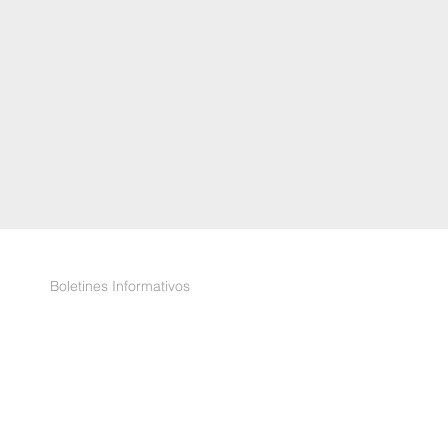
Boletines Informativos
Leer
 el Informe Anual
o hasta el 30 de