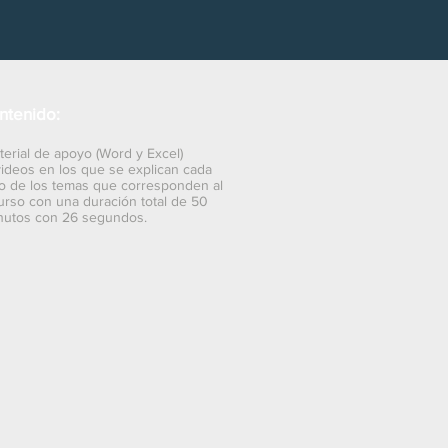
ntenido:
terial de apoyo (Word y Excel)
videos en los que se explican cada
o de los temas que corresponden al
rso con una duración total de 50
nutos con 26 segundos.