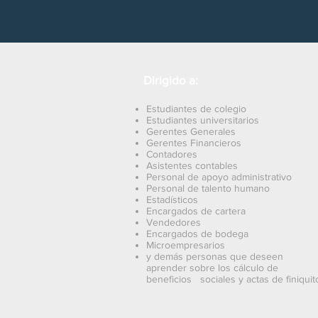
Dirigido a:
Estudiantes de colegio
Estudiantes universitarios
Gerentes Generales
Gerentes Financieros
Contadores
Asistentes contables
Personal de apoyo administrativo
Personal de talento humano
Estadísticos
Encargados de cartera
Vendedores
Encargados de bodega
Microempresarios
y demás personas que deseen
aprender sobre los cálculo de
beneficios sociales y actas de finiquit