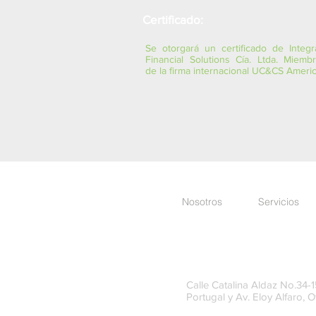
Certificado:
Se otorgará un certificado de Integr
Financial Solutions Cía. Ltda. Miemb
de la firma internacional UC&CS Ameri
Nosotros
Servicios
Calle Catalina Aldaz No.34-15
Portugal y Av. Eloy Alfaro, O