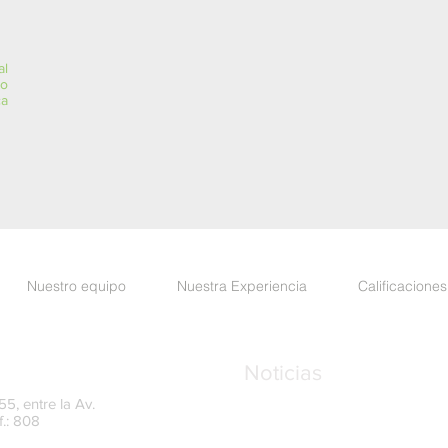
al
ro
ca
Nuestro equipo
Nuestra Experiencia
Calificaciones
Noticias
5, entre la Av.
f.: 808
UAFE amplía el plazo para
del Oficial de Cumplimient