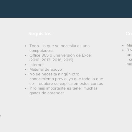
Requisitos:
Co
Ma
Todo lo que se necesita es una
9 
computadora,
un
Office 365 o una versión de Excel
cu
(2010, 2013, 2016, 2019)
mi
Internet
Material de apoyo
No se necesita ningún otro
conocimiento previo, ya que todo lo que
se requiere se explica en estos cursos
Y lo más importante es tener muchas
ganas de aprender
o