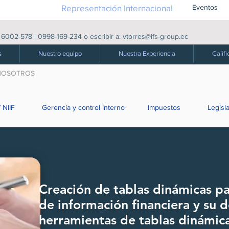
Representación Internacional
Eventos
|
6002-578
|
0998-169-234
o escribir a:
vtorres@ifs-group.ec
s
Nuestro equipo
Nuestra Experiencia
Califi
NOSOTROS
 NIIF
Gerencia y control interno
Impuestos
Legisl
Creación de tablas dinámicas par
de información financiera y su d
herramientas de tablas dinámic