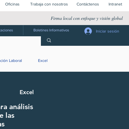
Oficinas
Trabaja con nosotros
Contáctenos
Intranet
Firma local con enfoque y visión global
caciones
Boletines Informativos
Iniciar sesión
ación Laboral
Excel
Excel
a análisis
e las
as