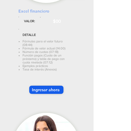
Excel financiero
$00
VALOR:
DETALLE
Fórmulas para el valor futuro
(08:44)
Fórmula de valor actual (14:00)
Número de cuotas (07:18)
Función pagos (Cuota de un
préstamo) y tabla de pago con
cuota nivelada (07:12)
Ejemplos prácticos
Tasa de interés (Anexos)
Ingresar ahora