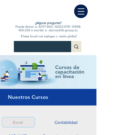
¿Alguna pregunta?
Puede llamar a:
6017-992
|
6002-578
|
0998-
169-234
o escribir a:
vtorres@ifs-group.ec
Firma local con enfoque y visión global
Cursos de
capacitación
en línea
Nuestros Cursos
Excel
Contabilidad