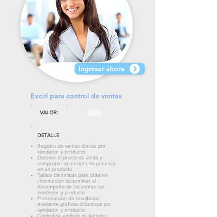
Ingresar ahora
Excel para control de ventas
$00
VALOR:
DETALLE
Registro de ventas diarias por
vendedor y producto
Obtener el precio de venta y
comprobar el margen de ganancia
en un producto
Tablas dinámicas para obtener
información determinar el
desempeño de las ventas por
vendedor y producto
Presentación de resultados
mediante gráficos dinámicos por
vendedor y producto
Control de emisión de facturas