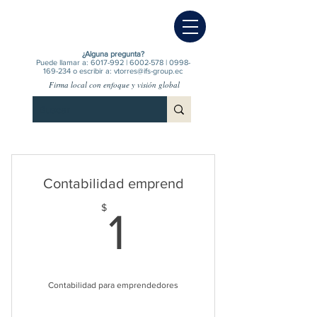
¿Alguna pregunta?
Puede llamar a:
6017-992
|
6002-578
|
0998-
169-234
o escribir a:
vtorres@ifs-group.ec
Firma local con enfoque y visión global
Contabilidad emprend
1$
$
1
Contabilidad para emprendedores